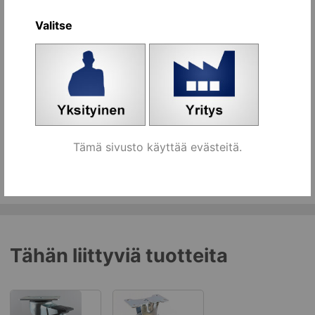
Valitse
Vaihtoehdot:
Nimi
Tilaa
ilman jarrua [557920]
kpl
Koriin
jarrulla [557930]
kpl
Koriin
Tämä sivusto käyttää evästeitä.
Kaikki ryhmän tuotteet
Tähän liittyviä tuotteita