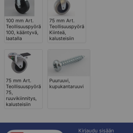
100 mm Art.
75 mm Art.
Teollisuuspyörä
Teollisuuspyörä
100, kääntyvä,
Kiinteä,
laatalla
kalusteisiin
75 mm Art.
Puuruuvi,
Teollisuuspyörä
kupukantaruuvi
75,
ruuvikiinnitys,
kalusteisiin
Kirjaudu sisään