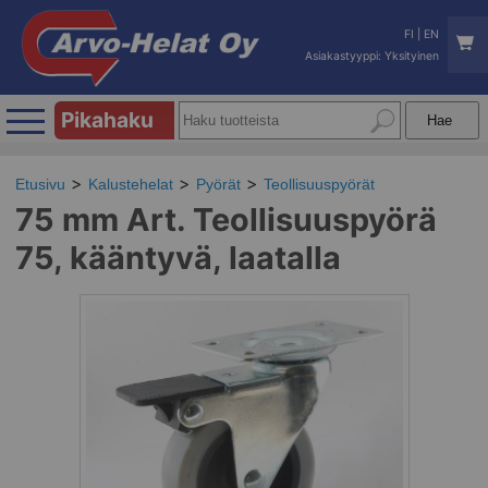
FI
|
EN
Asiakastyyppi: Yksityinen
Pikahaku
Etusivu
Kalustehelat
Pyörät
Teollisuuspyörät
75 mm Art. Teollisuuspyörä
75, kääntyvä, laatalla