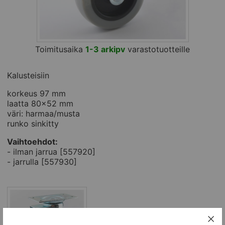
Toimitusaika
1-3 arkipv
varastotuotteille
Kalusteisiin
korkeus 97 mm
laatta 80x52 mm
väri: harmaa/musta
runko sinkitty
Vaihtoehdot:
- ilman jarrua [557920]
- jarrulla [557930]