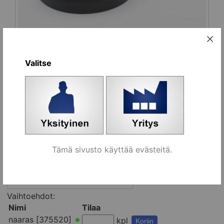
Toimitusaika
1-3 arkipv
varastotuotteille
Valitse
Yleiskuvaus
Soveltuu esimerkiksi paneelien ja peitelevyjen
asennukseen sekä tuolien rivikytkentään.
Tämä sivusto käyttää evästeitä.
Vaihtoehdot:
Nimi
Tilaa
naaras [375520]
kpl
Koriin