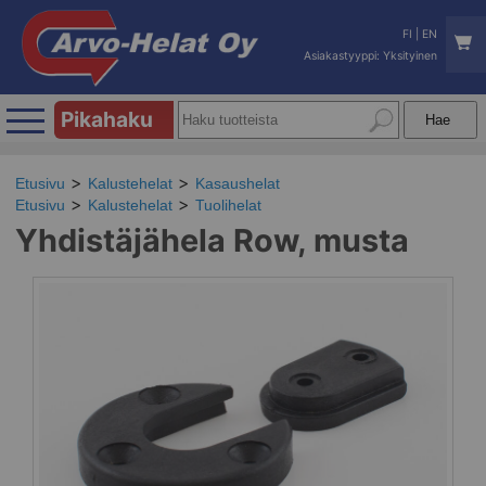
FI
|
EN
Asiakastyyppi: Yksityinen
Pikahaku
Etusivu
Kalustehelat
Kasaushelat
Etusivu
Kalustehelat
Tuolihelat
Yhdistäjähela Row, musta