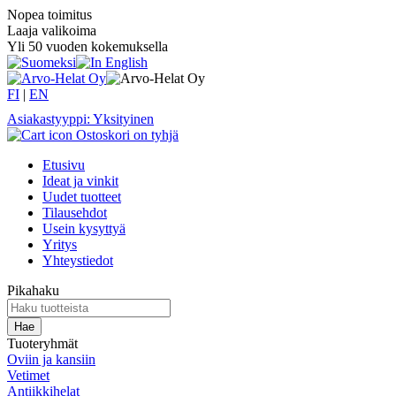
Nopea toimitus
Laaja valikoima
Yli 50 vuoden kokemuksella
FI
|
EN
Asiakastyyppi: Yksityinen
Ostoskori on tyhjä
Etusivu
Ideat ja vinkit
Uudet tuotteet
Tilausehdot
Usein kysyttyä
Yritys
Yhteystiedot
Pikahaku
Tuoteryhmät
Oviin ja kansiin
Vetimet
Antiikkihelat