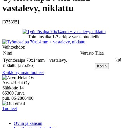
vastalevy, niklattu
[375395]
Toimitusaika
1-3 arkipv
varastotuotteille
Vaihtoehdot:
Nimi
Varasto
Tilaa
kpl
Työntösalpa 70x14mm + vastalevy,
niklattu [375395]
Koriin
Kaikki ryhmän tuotteet
Arvo-Helat Oy
Sähkötie 14
66300 Jurva
puh. 06-2806400
Tuotteet
Oviin ja kansiin