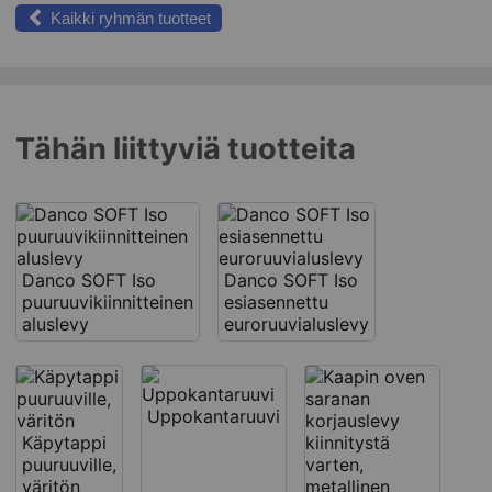
Kaikki ryhmän tuotteet
Tähän liittyviä tuotteita
Danco SOFT Iso
Danco SOFT Iso
puuruuvikiinnitteinen
esiasennettu
aluslevy
euroruuvialuslevy
Uppokantaruuvi
Käpytappi
puuruuville,
väritön