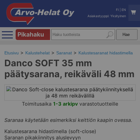
FI
|
EN
Asiakastyyppi: Yksityinen
Pikahaku
Etusivu
Kalustehelat
Saranat
Kalustesaranat hidastimella
Danco SOFT 35 mm
päätysarana, reikäväli 48 mm
Toimitusaika
1-3 arkipv
varastotuotteille
Saranaa käytetään esimerkiksi keittiön kaapin ovessa.
Kalustesarana hidastimella (soft-close)
Saranan pikakiinnitys aluslevyyn