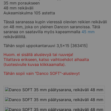
35 mm poraukseen
48 mm reikäväli
Aukeamiskulma 105 astetta
Tässä saranassa kupin vieressä olevien reikien reikäväli
on 48 mm, joka on yleinen Dancon saranoissa. Tätä
saranaa on saatavilla myös kapeammalla
45 mm
reikävälilillä.
Tähän sopii uppokantaruuvi 3,5x15 [363415]
Huom. ei sisällä aluslevyä tai ruuveja!
Tilattava erikseen, katso vaihtoehdot alhaalta
(tuotesivulle kuvaa klikkaamalla).
Tähän sopii vain "Danco SOFT"-aluslevyt