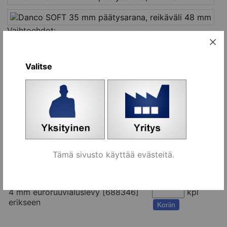
Vaihtoehdot:
Nimi
Tilaa
Sarana, ilman aluslevyä [688290]
kpl
Valitse
Koriin
2 mm puuruuvialuslevy [688340]
kpl
erikseen
Koriin
2 mm euroruuvialuslevy [688345]
kpl
erikseen
Koriin
Tämä sivusto käyttää evästeitä.
4 mm puuruuvialuslevy [688341]
kpl
erikseen
Koriin
4 mm euroruuvialuslevy [688346]
kpl
erikseen
Koriin