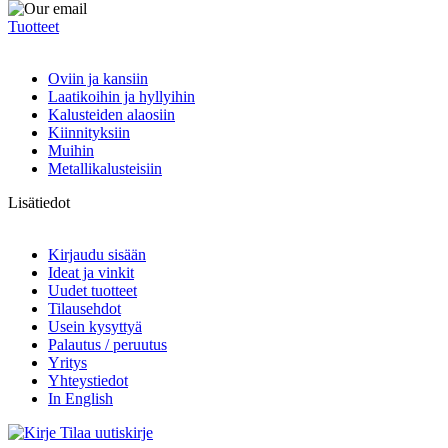
Tuotteet
Oviin ja kansiin
Laatikoihin ja hyllyihin
Kalusteiden alaosiin
Kiinnityksiin
Muihin
Metallikalusteisiin
Lisätiedot
Kirjaudu sisään
Ideat ja vinkit
Uudet tuotteet
Tilausehdot
Usein kysyttyä
Palautus / peruutus
Yritys
Yhteystiedot
In English
Tilaa uutiskirje