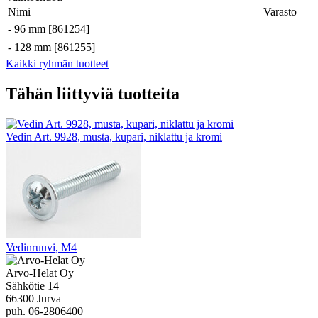
Nimi
Varasto
-
96 mm [861254]
-
128 mm [861255]
Kaikki ryhmän tuotteet
Tähän liittyviä tuotteita
Vedin Art. 9928, musta, kupari, niklattu ja kromi
Vedinruuvi, M4
Arvo-Helat Oy
Sähkötie 14
66300 Jurva
puh. 06-2806400