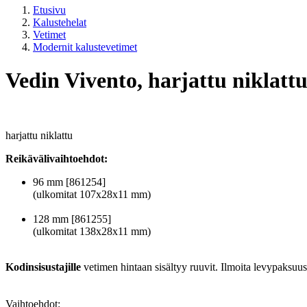
Etusivu
Kalustehelat
Vetimet
Modernit kalustevetimet
Vedin Vivento, harjattu niklatt
harjattu niklattu
Reikävälivaihtoehdot:
96 mm [861254]
(ulkomitat 107x28x11 mm)
128 mm [861255]
(ulkomitat 138x28x11 mm)
Kodinsisustajille
vetimen hintaan sisältyy ruuvit. Ilmoita levypaksuus
Vaihtoehdot: