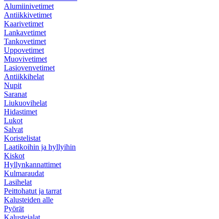
Alumiinivetimet
Antiikkivetimet
Kaarivetimet
Lankavetimet
Tankovetimet
Uppovetimet
Muovivetimet
Lasiovenvetimet
Antiikkihelat
Nupit
Saranat
Liukuovihelat
Hidastimet
Lukot
Salvat
Koristelistat
Laatikoihin ja hyllyihin
Kiskot
Hyllynkannattimet
Kulmaraudat
Lasihelat
Peittohatut ja tarrat
Kalusteiden alle
Pyörät
Kalustejalat