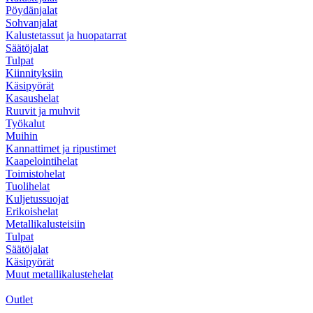
Pöydänjalat
Sohvanjalat
Kalustetassut ja huopatarrat
Säätöjalat
Tulpat
Kiinnityksiin
Käsipyörät
Kasaushelat
Ruuvit ja muhvit
Työkalut
Muihin
Kannattimet ja ripustimet
Kaapelointihelat
Toimistohelat
Tuolihelat
Kuljetussuojat
Erikoishelat
Metallikalusteisiin
Tulpat
Säätöjalat
Käsipyörät
Muut metallikalustehelat
Outlet