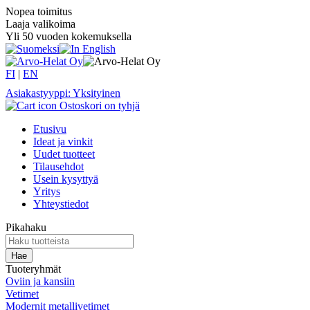
Nopea toimitus
Laaja valikoima
Yli 50 vuoden kokemuksella
FI
|
EN
Asiakastyyppi: Yksityinen
Ostoskori on tyhjä
Etusivu
Ideat ja vinkit
Uudet tuotteet
Tilausehdot
Usein kysyttyä
Yritys
Yhteystiedot
Pikahaku
Tuoteryhmät
Oviin ja kansiin
Vetimet
Modernit metallivetimet