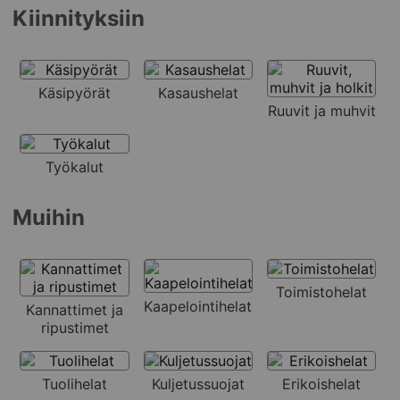
Kiinnityksiin
Käsipyörät
Kasaushelat
Ruuvit ja muhvit
Työkalut
Muihin
Toimistohelat
Kaapelointihelat
Kannattimet ja
ripustimet
Tuolihelat
Kuljetussuojat
Erikoishelat