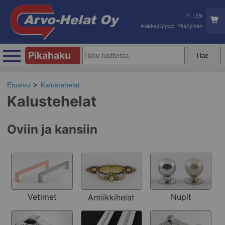
FI
|
EN
Asiakastyyppi: Yksityinen
Pikahaku
Etusivu
Kalustehelat
Kalustehelat
Oviin ja kansiin
Vetimet
Nupit
Antiikkihelat