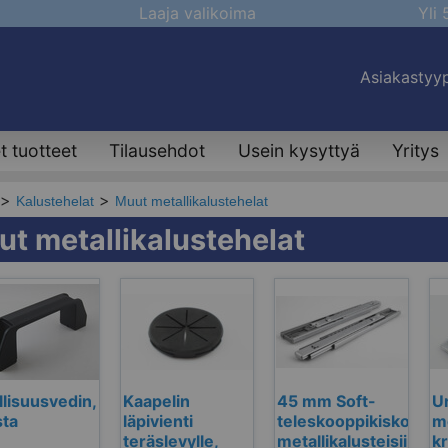
Laaja valikoima
Yli
Asiakastyyp
 tuotteet
Tilausehdot
Usein kysyttyä
Yritys
Kalustehelat
Muut metallikalustehelat
t metallikalustehelat
llisuusvedin,
Kaapelin
45 mm Soft-
U
ta
läpivienti
teleskooppikisko
me
teräslevylle,
metallikalusteisiin,
k