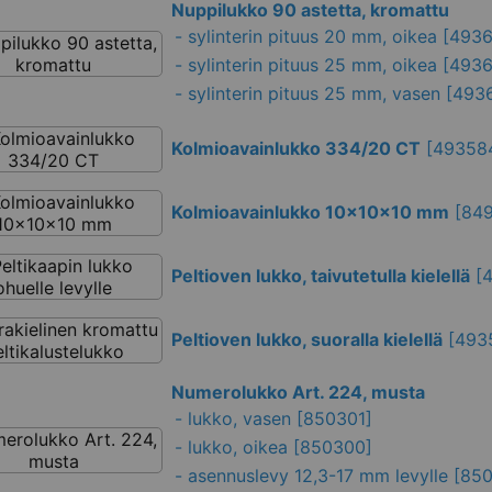
Nuppilukko 90 astetta, kromattu
-
sylinterin pituus 20 mm, oikea
[4936
-
sylinterin pituus 25 mm, oikea
[4936
-
sylinterin pituus 25 mm, vasen
[493
Kolmioavainlukko 334/20 CT
[
49358
Kolmioavainlukko 10x10x10 mm
[
849
Peltioven lukko, taivutetulla kielellä
[
Peltioven lukko, suoralla kielellä
[
493
Numerolukko Art. 224, musta
-
lukko, vasen
[850301]
-
lukko, oikea
[850300]
-
asennuslevy 12,3-17 mm levylle
[850