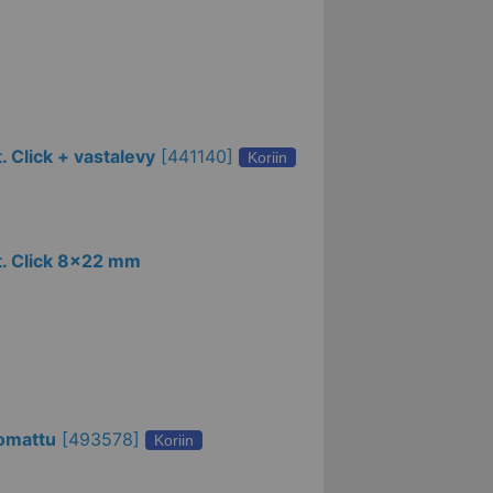
. Click + vastalevy
[
441140
]
Koriin
rt. Click 8x22 mm
romattu
[
493578
]
Koriin