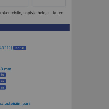
rakenteisiin, sopivia heloja – kuten
49212
]
Koriin
/53 mm
iin
iin
iin
lusteisiin, pari