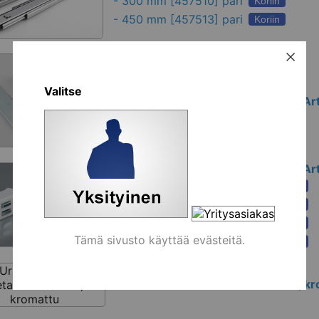
-
300 mm
[457510] pari
Koriin
-
450 mm
[457513] pari
Koriin
Valitse
Magneettisalpa metallikalusteisiin Art
Magneettisalpa metallikalusteisiin A
-
valkoinen (1,4kg)
[441141]
Koriin
-
musta (1,4kg)
[441142]
Koriin
-
valkoinen (3,5kg)
[441137]
Koriin
Tämä sivusto käyttää evästeitä.
-
musta (3,5kg)
[441136]
Koriin
Ura-avainlukko metallikalusteisiin, k