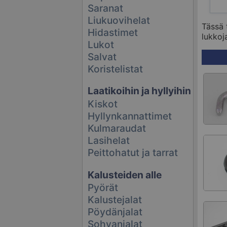
Saranat
Liukuovihelat
Tässä 
Hidastimet
lukkoja
Lukot
Salvat
Koristelistat
Laatikoihin ja hyllyihin
Kiskot
Hyllynkannattimet
Kulmaraudat
Lasihelat
Peittohatut ja tarrat
Kalusteiden alle
Pyörät
Kalustejalat
Pöydänjalat
Sohvanjalat