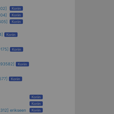
02]
Koriin
04]
Koriin
605]
Koriin
4
]
Koriin
175
]
Koriin
493582
]
Koriin
577
]
Koriin
Koriin
Koriin
312] erikseen
Koriin