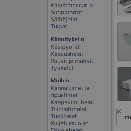
Kalustetassut ja
huopatarrat
Säätöjalat
Tulpat
Kiinnityksiin
Käsipyörät
Kasaushelat
Ruuvit ja muhvit
Työkalut
Muihin
Kannattimet ja
ripustimet
Kaapelointihelat
Toimistohelat
Tuolihelat
Kuljetussuojat
Erikoishelat