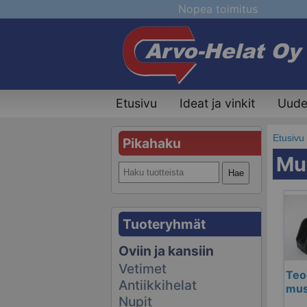
Nopea toimitus
Etusivu
Ideat ja vinkit
Uudet
Etusivu
Pikahaku
Muu
Tuoteryhmät
Oviin ja kansiin
Vetimet
Teo
Antiikkihelat
mus
Nupit