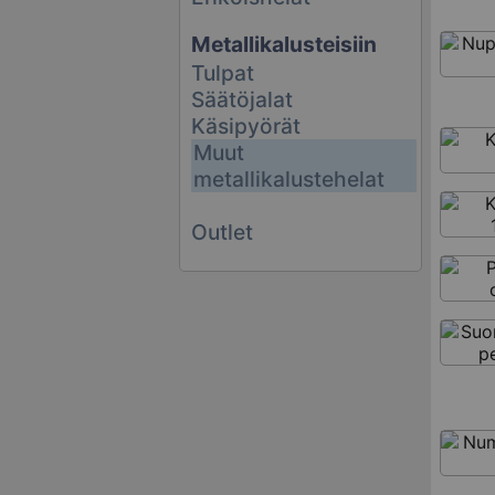
Metallikalusteisiin
Tulpat
Säätöjalat
Käsipyörät
Muut
metallikalustehelat
Outlet