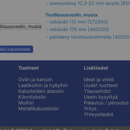
-
asennuslevy 12,3-22 mm levylle
[85
Teollisuusvedin, musta
-
reikäväli 112 mm
[572900]
-
reikäväli 176 mm
[400200]
-
peitelevy teollisuusvetimelle
[40020
ikki kalustehelat
Tuotteet
Lisätiedot
Oviin ja kansiin
Ideat ja vinkit
Laatikoihin ja hyllyihin
Uudet tuotteet
Kalusteiden alaosiin
Tilausehdot
Kiinnityksiin
Usein kysyttyä
Muihin
Palautus / peruutus
Metallikalusteisiin
Yritys
Yhteystiedot