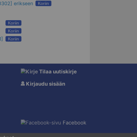
0302] erikseen
Koriin
Koriin
Koriin
1]
Koriin
Tilaa uutiskirje
Kirjaudu sisään
Facebook