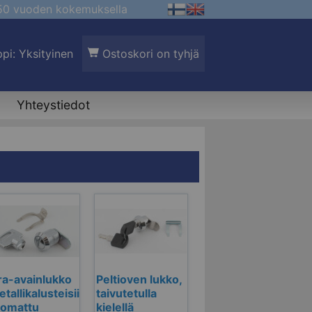
 50 vuoden kokemuksella
pi: Yksityinen
Ostoskori on tyhjä
Yhteystiedot
ra-avainlukko
Peltioven lukko,
tallikalusteisiin,
taivutetulla
romattu
kielellä