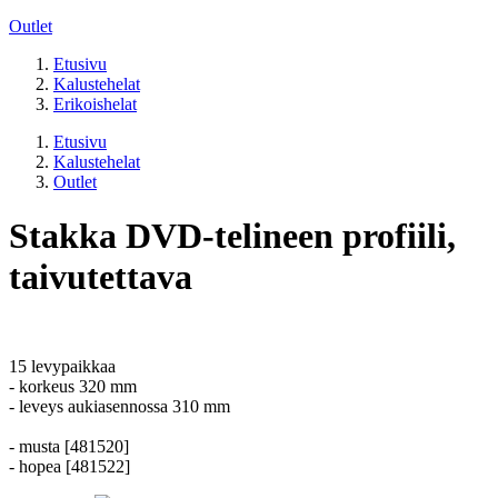
Outlet
Etusivu
Kalustehelat
Erikoishelat
Etusivu
Kalustehelat
Outlet
Stakka DVD-telineen profiili,
taivutettava
15 levypaikkaa
- korkeus 320 mm
- leveys aukiasennossa 310 mm
- musta [481520]
- hopea [481522]