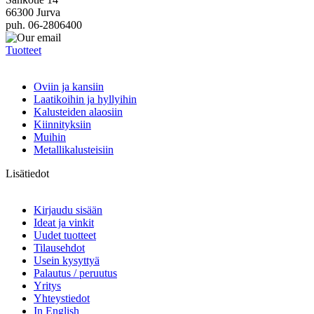
66300 Jurva
puh. 06-2806400
Tuotteet
Oviin ja kansiin
Laatikoihin ja hyllyihin
Kalusteiden alaosiin
Kiinnityksiin
Muihin
Metallikalusteisiin
Lisätiedot
Kirjaudu sisään
Ideat ja vinkit
Uudet tuotteet
Tilausehdot
Usein kysyttyä
Palautus / peruutus
Yritys
Yhteystiedot
In English