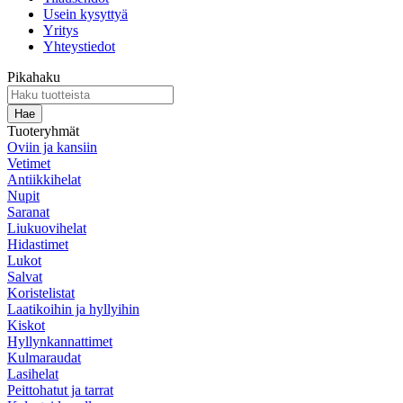
Usein kysyttyä
Yritys
Yhteystiedot
Pikahaku
Tuoteryhmät
Oviin ja kansiin
Vetimet
Antiikkihelat
Nupit
Saranat
Liukuovihelat
Hidastimet
Lukot
Salvat
Koristelistat
Laatikoihin ja hyllyihin
Kiskot
Hyllynkannattimet
Kulmaraudat
Lasihelat
Peittohatut ja tarrat