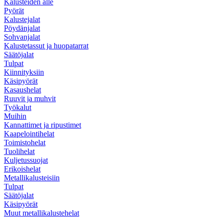
Kalusteiden alle
Pyörät
Kalustejalat
Pöydänjalat
Sohvanjalat
Kalustetassut ja huopatarrat
Säätöjalat
Tulpat
Kiinnityksiin
Käsipyörät
Kasaushelat
Ruuvit ja muhvit
Työkalut
Muihin
Kannattimet ja ripustimet
Kaapelointihelat
Toimistohelat
Tuolihelat
Kuljetussuojat
Erikoishelat
Metallikalusteisiin
Tulpat
Säätöjalat
Käsipyörät
Muut metallikalustehelat