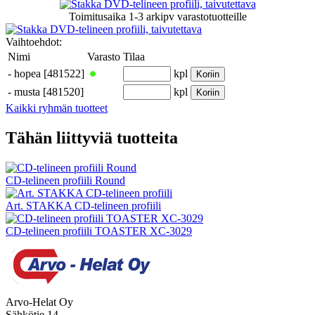
Toimitusaika
1-3 arkipv
varastotuotteille
Vaihtoehdot:
Nimi
Varasto
Tilaa
-
hopea [481522]
kpl
Koriin
-
musta [481520]
kpl
Koriin
Kaikki ryhmän tuotteet
Tähän liittyviä tuotteita
CD-telineen profiili Round
Art. STAKKA CD-telineen profiili
CD-telineen profiili TOASTER XC-3029
Arvo-Helat Oy
Sähkötie 14