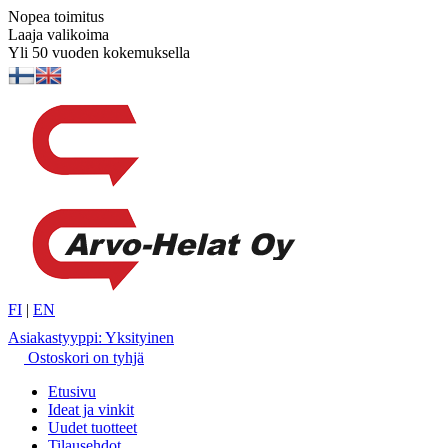
Nopea toimitus
Laaja valikoima
Yli 50 vuoden kokemuksella
FI
|
EN
Asiakastyyppi: Yksityinen
Ostoskori on tyhjä
Etusivu
Ideat ja vinkit
Uudet tuotteet
Tilausehdot