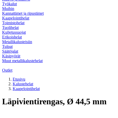
Työkalut
Muihin
Kannattimet ja ripustimet
Kaapelointihelat
Toimistohelat
Tuolihelat
Kuljetussuojat
Erikoishelat
Metallikalusteisiin
Tulpat
Säätöjalat
Käsipyörät
Muut metallikalustehelat
Outlet
Etusivu
Kalustehelat
Kaapelointihelat
Läpivientirengas, Ø 44,5 mm