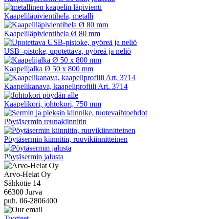
Kaapeliläpivientihela, metalli
Kaapeliläpivientihela Ø 80 mm
USB -pistoke, upotettava, pyöreä ja neliö
Kaapelijalka Ø 50 x 800 mm
Kaapelikanava, kaapeliprofiili Art. 3714
Kaapelikori, johtokori, 750 mm
Pöytäsermin reunakiinnitin
Pöytäsermin kiinnitin, ruuvikiinnitteinen
Pöytäsermin jalusta
Arvo-Helat Oy
Sähkötie 14
66300 Jurva
puh. 06-2806400
Tuotteet