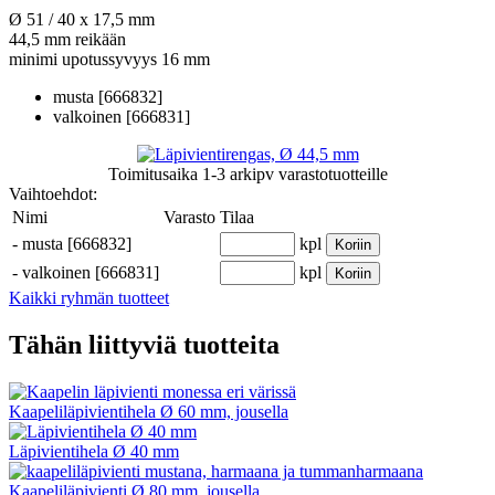
Ø 51 / 40 x 17,5 mm
44,5 mm reikään
minimi upotussyvyys 16 mm
musta [666832]
valkoinen [666831]
Toimitusaika
1-3 arkipv
varastotuotteille
Vaihtoehdot:
Nimi
Varasto
Tilaa
-
musta [666832]
kpl
Koriin
-
valkoinen [666831]
kpl
Koriin
Kaikki ryhmän tuotteet
Tähän liittyviä tuotteita
Kaapeliläpivientihela Ø 60 mm, jousella
Läpivientihela Ø 40 mm
Kaapeliläpivienti Ø 80 mm, jousella