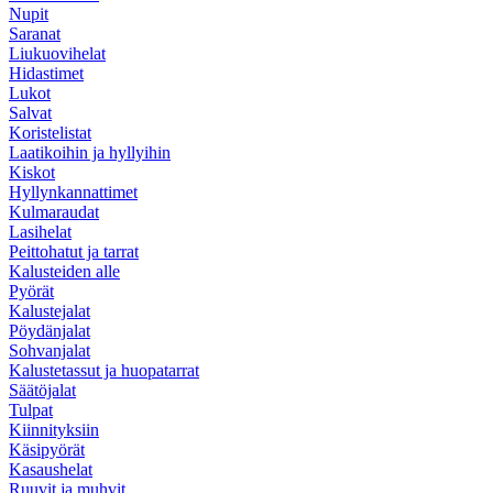
Nupit
Saranat
Liukuovihelat
Hidastimet
Lukot
Salvat
Koristelistat
Laatikoihin ja hyllyihin
Kiskot
Hyllynkannattimet
Kulmaraudat
Lasihelat
Peittohatut ja tarrat
Kalusteiden alle
Pyörät
Kalustejalat
Pöydänjalat
Sohvanjalat
Kalustetassut ja huopatarrat
Säätöjalat
Tulpat
Kiinnityksiin
Käsipyörät
Kasaushelat
Ruuvit ja muhvit