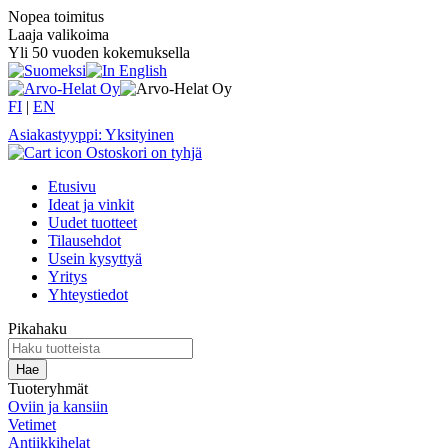
Nopea toimitus
Laaja valikoima
Yli 50 vuoden kokemuksella
FI
|
EN
Asiakastyyppi: Yksityinen
Ostoskori on tyhjä
Etusivu
Ideat ja vinkit
Uudet tuotteet
Tilausehdot
Usein kysyttyä
Yritys
Yhteystiedot
Pikahaku
Tuoteryhmät
Oviin ja kansiin
Vetimet
Antiikkihelat