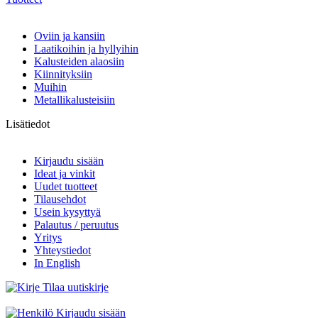
Oviin ja kansiin
Laatikoihin ja hyllyihin
Kalusteiden alaosiin
Kiinnityksiin
Muihin
Metallikalusteisiin
Lisätiedot
Kirjaudu sisään
Ideat ja vinkit
Uudet tuotteet
Tilausehdot
Usein kysyttyä
Palautus / peruutus
Yritys
Yhteystiedot
In English
Tilaa uutiskirje
Kirjaudu sisään