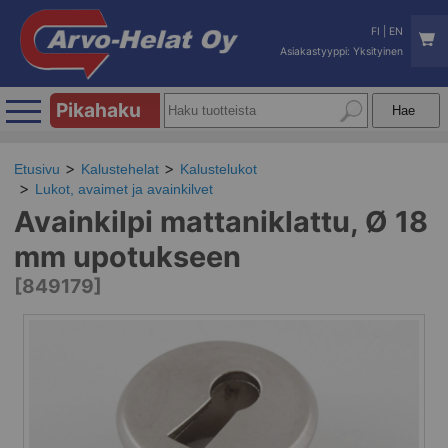
FI
|
EN
Asiakastyyppi: Yksityinen
Pikahaku
Etusivu
Kalustehelat
Kalustelukot
Lukot, avaimet ja avainkilvet
Avainkilpi mattaniklattu, Ø 18
mm upotukseen
[849179]