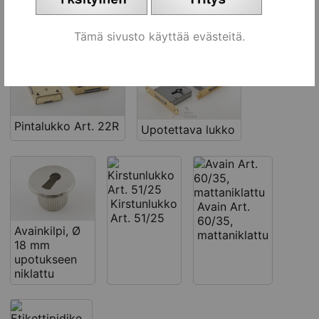
Tähän liittyviä tuotteita
Tämä sivusto käyttää evästeitä.
Pintalukko Art. 22R
Upotettava lukko
Kirstunlukko
Avain Art.
Art. 51/25
60/35,
Avainkilpi, Ø
mattaniklattu
18 mm
upotukseen
niklattu