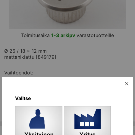
Toimitusaika
1-3 arkipv
varastotuotteille
Ø 26 / 18 x 12 mm
mattaniklattu [849179]
Vaihtoehdot:
Nimi
Tilaa
Avainkilpi mattaniklattu, Ø 18 mm
kpl
upotukseen [849179]
Koriin
Valitse
Kaikki ryhmän tuotteet