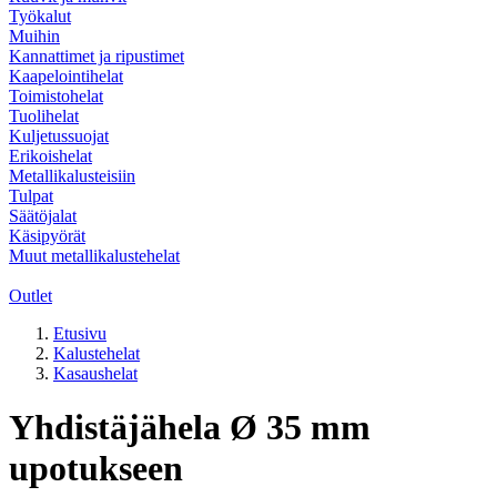
Työkalut
Muihin
Kannattimet ja ripustimet
Kaapelointihelat
Toimistohelat
Tuolihelat
Kuljetussuojat
Erikoishelat
Metallikalusteisiin
Tulpat
Säätöjalat
Käsipyörät
Muut metallikalustehelat
Outlet
Etusivu
Kalustehelat
Kasaushelat
Yhdistäjähela Ø 35 mm
upotukseen