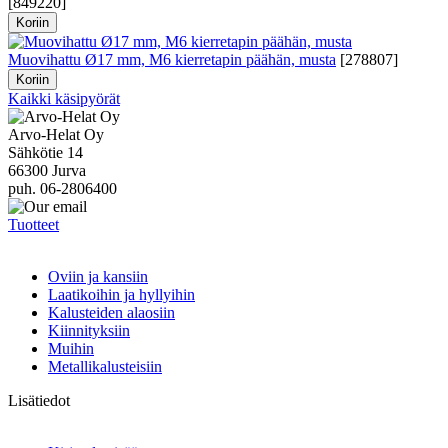
[
849220
]
Koriin
Muovihattu Ø17 mm, M6 kierretapin päähän, musta
[
278807
]
Koriin
Kaikki käsipyörät
Arvo-Helat Oy
Sähkötie 14
66300 Jurva
puh. 06-2806400
Tuotteet
Oviin ja kansiin
Laatikoihin ja hyllyihin
Kalusteiden alaosiin
Kiinnityksiin
Muihin
Metallikalusteisiin
Lisätiedot