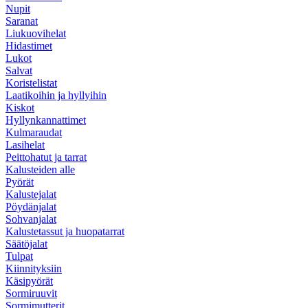
Nupit
Saranat
Liukuovihelat
Hidastimet
Lukot
Salvat
Koristelistat
Laatikoihin ja hyllyihin
Kiskot
Hyllynkannattimet
Kulmaraudat
Lasihelat
Peittohatut ja tarrat
Kalusteiden alle
Pyörät
Kalustejalat
Pöydänjalat
Sohvanjalat
Kalustetassut ja huopatarrat
Säätöjalat
Tulpat
Kiinnityksiin
Käsipyörät
Sormiruuvit
Sormimutterit