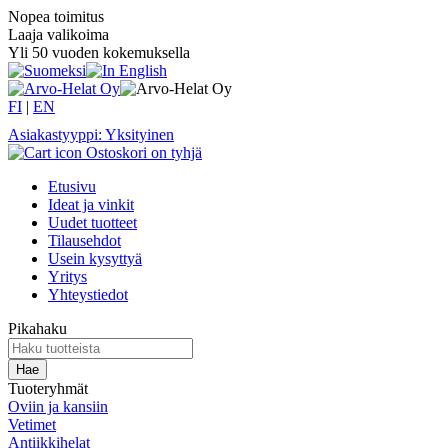
Nopea toimitus
Laaja valikoima
Yli 50 vuoden kokemuksella
FI
|
EN
Asiakastyyppi: Yksityinen
Ostoskori on tyhjä
Etusivu
Ideat ja vinkit
Uudet tuotteet
Tilausehdot
Usein kysyttyä
Yritys
Yhteystiedot
Pikahaku
Tuoteryhmät
Oviin ja kansiin
Vetimet
Antiikkihelat