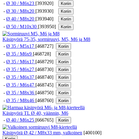
-
Ø 30 / M6x23
[393920]
Koriin
-
Ø 30 / M8x20
[393930]
Koriin
-
Ø 40 / M8x20
[393940]
Koriin
-
Ø 50 / M10x30
[393950]
Koriin
Käsipyörä 75-35, sormiruuvi, M5, M6 ja M8
-
Ø 35 / M5x17
[468727]
Koriin
-
Ø 35 / M6x9
[468728]
Koriin
-
Ø 35 / M6x17
[468729]
Koriin
-
Ø 35 / M6x27
[468730]
Koriin
-
Ø 35 / M6x37
[468740]
Koriin
-
Ø 35 / M6x47
[468745]
Koriin
-
Ø 35 / M8x36
[468750]
Koriin
-
Ø 35 / M8x46
[468760]
Koriin
Käsipyörä TL Ø 40, väännin, M6
-
Ø 40 / M6x25
[666765]
Koriin
Käsipyörä Ø 42 / M8x33 mm, valkoinen
[
400100
]
Koriin