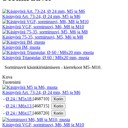
Käsipyörä Art. 73-24, Ø 24 mm, M5 ja M6
Käsipyörä VGF, sormiruuvi, M6, M8 ja M10
Käsipyörä 75-35, sormiruuvi, M5, M6 ja M8
Käsipyörä IM, musta
Käsipyörä Triangular, Ø 60 / M8x20 mm, musta
Sormiruuvit käsinkiristämiseen - kierrekoot M5–M10.
Kuva
Tuotenimi
Käsipyörä Art. 73-24, Ø 24 mm, M5 ja M6
-
Ø 24 / M5x18
[468710]
Koriin
-
Ø 24 / M6x13
[468715]
Koriin
-
Ø 24 / M6x17
[468720]
Koriin
Käsipyörä VGF, sormiruuvi, M6, M8 ja M10