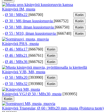
Käsipyörä IM, musta
-
Ø 50 / M8x22
[666700]
Koriin
-
Ø 30 / M6 ilman kuusioruuvia
[666752]
Koriin
-
Ø 50 / M8, ilman kuusioruuvia
[666750]
Koriin
-
Ø 55 / M10, ilman kuusioruuvia
[666740]
Koriin
Käsipyörä PHA, musta
-
Ø 46 / M6x17
[666760]
Koriin
-
Ø 46 / M8x21
[666761]
Koriin
-
Ø 46 / M8x36
[666762]
Koriin
Käsipyörä VJB, M8, musta
-
Ø 50 / M8x20
[393990]
Koriin
-
Ø 50 / M8x32
[393980]
Koriin
Käsipyörä VGJ Ø 50 / M8x30, musta
[
393995
]
Koriin
Käsipyörä Triangular, Ø 60 / M8x20 mm, musta (Poistuva tuote)