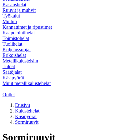
Kasaushelat
Ruuvit ja muhvit
Työkalut
Muihin
Kannattimet ja ripustimet
Kaapelointihelat
Toimistohelat
Tuolihelat
Kuljetussuojat
Erikoishelat
Metallikalusteisiin
Tulpat
Säätöjalat
Käsipyörät
Muut metallikalustehelat
Outlet
Etusivu
Kalustehelat
Käsipyörät
Sormiruuvit
Sormiruuvit