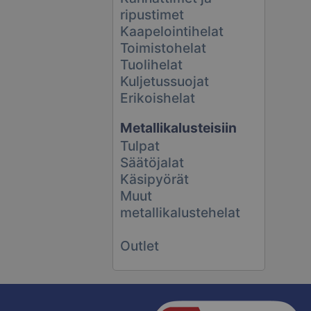
ripustimet
Kaapelointihelat
Toimistohelat
Tuolihelat
Kuljetussuojat
Erikoishelat
Metallikalusteisiin
Tulpat
Säätöjalat
Käsipyörät
Muut
metallikalustehelat
Outlet