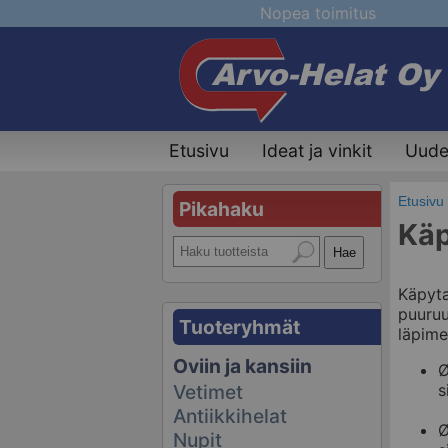
Nopea toimitus
Etusivu
Ideat ja vinkit
Uudet
Etusivu
Pikahaku
Käp
Käpyta
puuruu
Tuoteryhmät
läpime
Oviin ja kansiin
Ø
s
Vetimet
Antiikkihelat
Ø
Nupit