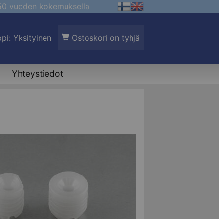
 50 vuoden kokemuksella
pi: Yksityinen
Ostoskori on tyhjä
Yhteystiedot