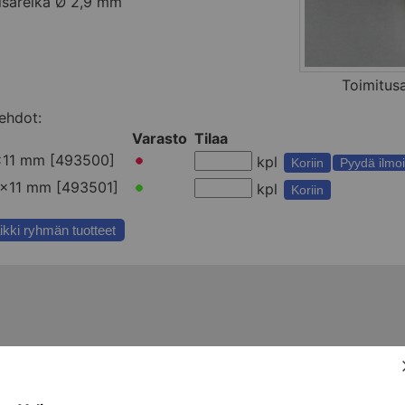
isäreikä Ø 2,9 mm
Toimitus
ehdot:
Varasto
Tilaa
x11 mm [493500]
kpl
Koriin
Pyydä ilmoi
x11 mm [493501]
kpl
Koriin
ikki ryhmän tuotteet