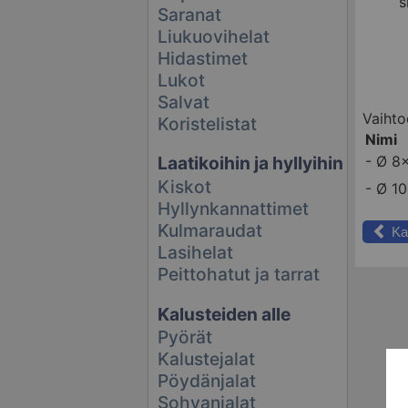
s
Saranat
Liukuovihelat
Hidastimet
Lukot
Salvat
Vaihto
Koristelistat
Nimi
-
Ø 8
Laatikoihin ja hyllyihin
Kiskot
-
Ø 10
Hyllynkannattimet
Kulmaraudat
Ka
Lasihelat
Peittohatut ja tarrat
Kalusteiden alle
Pyörät
Kalustejalat
Pöydänjalat
Sohvanjalat