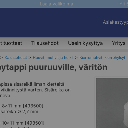
Laaja valikoima
Yli
Asiakastyyp
 tuotteet
Tilausehdot
Usein kysyttyä
Yritys
Kalustehelat
Ruuvit, muhvit ja holkit
Kierremuhvit, kierrehylsyt
ytappi puuruuville, väritön
pissa sisäreikä ilman kierteitä
vikiinnitystä varten. Sisäreikä on
nevä.
 8x11 mm [493500]
isäreikä Ø 2,7 mm
 10x11 mm [493501]