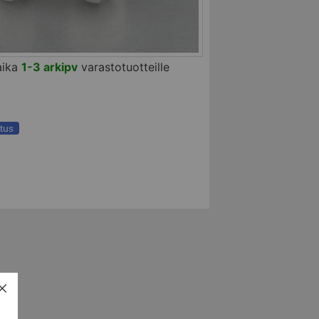
aika
1-3 arkipv
varastotuotteille
tus