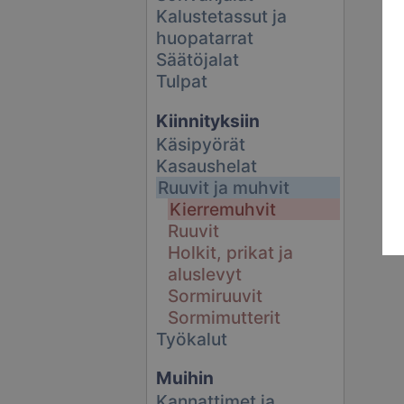
Kalustetassut ja
huopatarrat
Säätöjalat
Tulpat
Kiinnityksiin
Käsipyörät
Kasaushelat
Ruuvit ja muhvit
Kierremuhvit
Ruuvit
Holkit, prikat ja
aluslevyt
Sormiruuvit
Sormimutterit
Työkalut
Muihin
Kannattimet ja