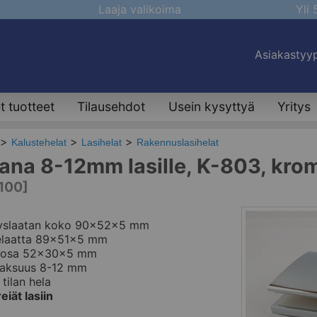
Laaja valikoima
Yli
Asiakastyyp
 tuotteet
Tilausehdot
Usein kysyttyä
Yritys
Kalustehelat
Lasihelat
Rakennuslasihelat
ana 8-12mm lasille, K-803, krom
100]
ityslaatan koko 90x52x5 mm
elaatta 89x51x5 mm
aosa 52x30x5 mm
paksuus 8-12 mm
 tilan hela
reiät lasiin