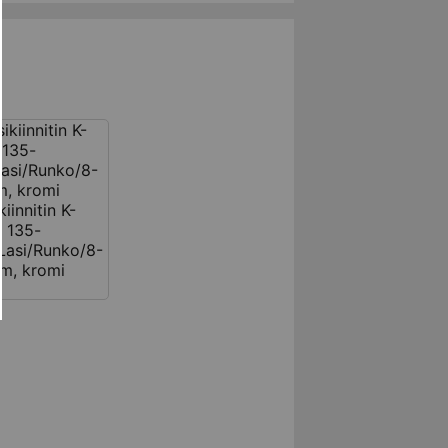
kiinnitin K-
5 135-
Lasi/Runko/8-
m, kromi