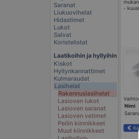
mukan
Saranat
- kuus
Liukuovihelat
Hidastimet
Lukot
Salvat
Koristelistat
Laatikoihin ja hyllyihin
Kiskot
Hyllynkannattimet
Kulmaraudat
Lasihelat
Rakennuslasihelat
Vaihto
Lasioven lukot
Nimi
Lasioven saranat
Sarana
Lasioven vetimet
Peilin kiinnikkeet
Ka
Muut kiinnikkeet
Lasihyllyn­