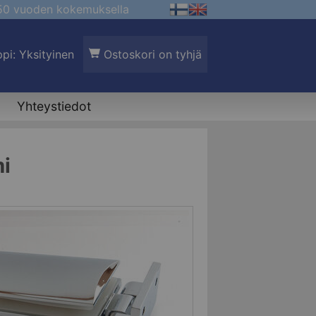
 50 vuoden kokemuksella
pi: Yksityinen
Ostoskori on tyhjä
Yhteystiedot
i