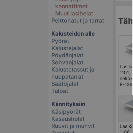
kannattimet
Muut lasihelat
Tähä
Peittohatut ja tarrat
Kalusteiden alle
Pyörät
Kalustejalat
Pöydänjalat
Sohvanjalat
Lasiki
Kalustetassut ja
1101,
huopatarrat
neliö
Säätöjalat
8-12m
Tulpat
Kiinnityksiin
Käsipyörät
Kasaushelat
Ruuvit ja muhvit
Lasiki
1106
Työkalut