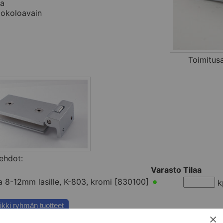
a
iokoloavain
Toimitus
ehdot:
Varasto
Tilaa
 8-12mm lasille, K-803, kromi [830100]
k
ikki ryhmän tuotteet