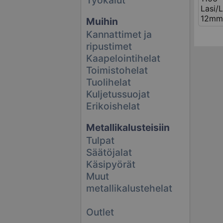
Lasi/
12mm,
Muihin
Kannattimet ja
ripustimet
Kaapelointihelat
Toimistohelat
Tuolihelat
Kuljetussuojat
Erikoishelat
Metallikalusteisiin
Tulpat
Säätöjalat
Käsipyörät
Muut
metallikalustehelat
Outlet