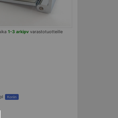
aika
1-3 arkipv
varastotuotteille
pl
Koriin