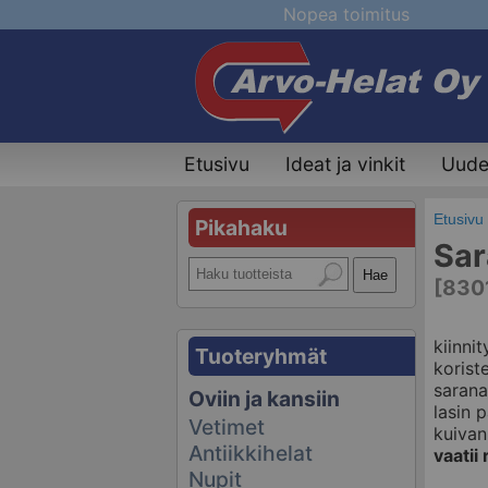
Nopea toimitus
Etusivu
Ideat ja vinkit
Uudet
Etusivu
Pikahaku
Sar
[830
kiinn
Tuoteryhmät
korist
saran
Oviin ja kansiin
lasin 
Vetimet
kuivan
Antiikkihelat
vaatii 
Nupit