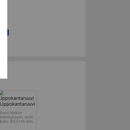
riin
Uppokantaruuvi
Ruuvi kiskon
kiinnitykseen, esim.
koko Ø3,5x15 mm.