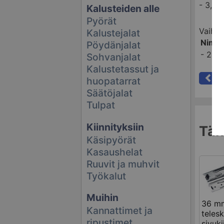
- 3,5 
Kalusteiden alle
Pyörät
Vaihto
Kalustejalat
Nimi
Pöydänjalat
-
250 
Sohvanjalat
Kalustetassut ja
Ka
huopatarrat
Säätöjalat
Tulpat
Kiinnityksiin
Tähä
Käsipyörät
Kasaushelat
Ruuvit ja muhvit
Työkalut
Muihin
36 m
Kannattimet ja
teles
ripustimet
sivuki