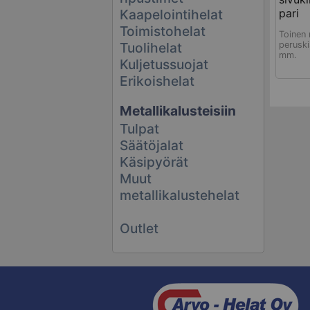
Kaapelointihelat
pari
Toimistohelat
Toinen 
Tuolihelat
peruski
mm.
Kuljetussuojat
Erikoishelat
Metallikalusteisiin
Tulpat
Säätöjalat
Käsipyörät
Muut
metallikalustehelat
Outlet