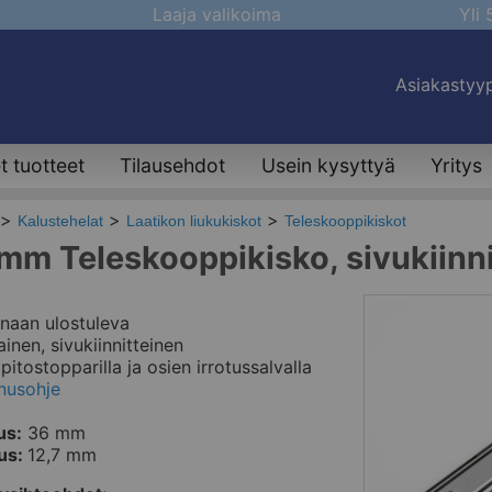
Laaja valikoima
Yli
Asiakastyyp
 tuotteet
Tilausehdot
Usein kysyttyä
Yritys
Kalustehelat
Laatikon liukukiskot
Teleskooppikiskot
mm Teleskooppikisko, sivukiinni
naan ulostuleva
ainen, sivukiinnitteinen
ipitostopparilla ja osien irrotussalvalla
nusohje
us:
36 mm
us:
12,7 mm