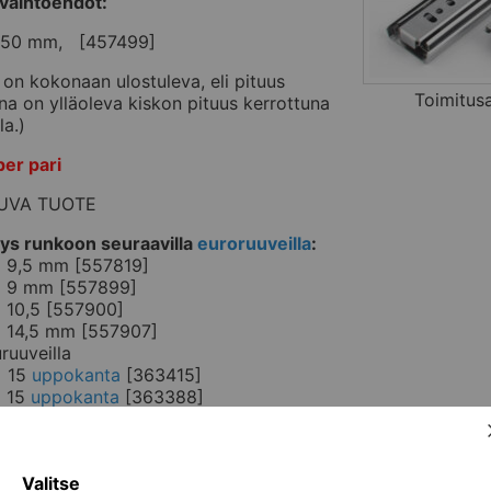
vaihtoehdot:
50 mm, [457499]
 on kokonaan ulostuleva, eli pituus
Toimitus
na on ylläoleva kiskon pituus kerrottuna
la.)
per pari
UVA TUOTE
tys runkoon seuraavilla
euroruuveilla
:
x 9,5 mm [557819]
x 9 mm [557899]
x 10,5 [557900]
x 14,5 mm [557907]
ruuveilla
x 15
uppokanta
[363415]
x 15
uppokanta
[363388]
tys laatikkoon seuraavalla
euroruuveilla
:
x 9,5 mm [557819]
ruuveilla
Valitse