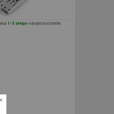
aika
1-3 arkipv
varastotuotteille