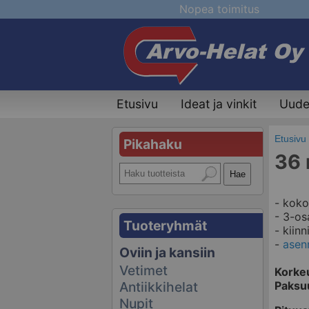
Nopea toimitus
Etusivu
Ideat ja vinkit
Uudet
Etusivu
Pikahaku
36 
- koko
- 3-os
Tuoteryhmät
- kiinn
-
asen
Oviin ja kansiin
Vetimet
Korke
Paksu
Antiikkihelat
Nupit