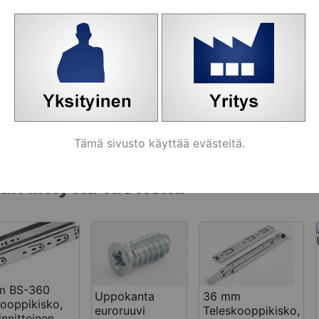
x 15
uppokanta
[363415]
ehdot:
Varasto
Tilaa
mm (poistuva tuote) [457499]
kpl
Ko
ikki ryhmän tuotteet
Tämä sivusto käyttää evästeitä.
n liittyviä tuotteita
m BS-360
Uppokanta
36 mm
kooppikisko,
euroruuvi
Teleskooppikisko,
innitteinen,