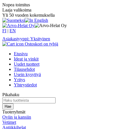
Nopea toimitus
Laaja valikoima
Yli 50 vuoden kokemuksella
FI
|
EN
Asiakastyyppi: Yksityinen
Ostoskori on tyhjä
Etusivu
Ideat ja vinkit
Uudet tuotteet
Tilausehdot
Usein kysyttyä
Yritys
Yhteystiedot
Pikahaku
Tuoteryhmät
Oviin ja kansiin
Vetimet
Antiikkihelat