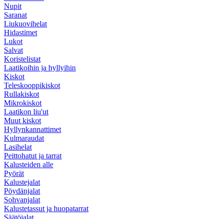
Nupit
Saranat
Liukuovihelat
Hidastimet
Lukot
Salvat
Koristelistat
Laatikoihin ja hyllyihin
Kiskot
Teleskooppikiskot
Rullakiskot
Mikrokiskot
Laatikon liu'ut
Muut kiskot
Hyllynkannattimet
Kulmaraudat
Lasihelat
Peittohatut ja tarrat
Kalusteiden alle
Pyörät
Kalustejalat
Pöydänjalat
Sohvanjalat
Kalustetassut ja huopatarrat
Säätöjalat