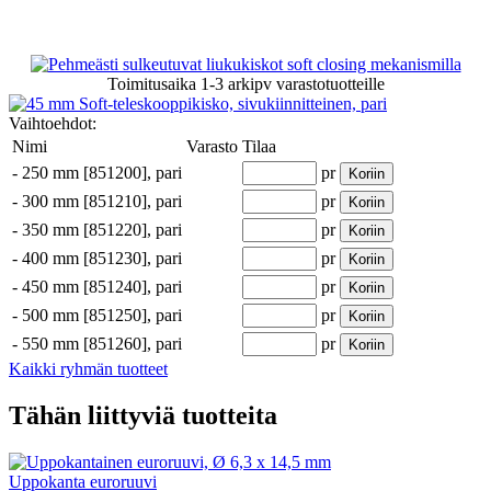
Toimitusaika
1-3 arkipv
varastotuotteille
Vaihtoehdot:
Nimi
Varasto
Tilaa
-
250 mm [851200], pari
pr
Koriin
-
300 mm [851210], pari
pr
Koriin
-
350 mm [851220], pari
pr
Koriin
-
400 mm [851230], pari
pr
Koriin
-
450 mm [851240], pari
pr
Koriin
-
500 mm [851250], pari
pr
Koriin
-
550 mm [851260], pari
pr
Koriin
Kaikki ryhmän tuotteet
Tähän liittyviä tuotteita
Uppokanta euroruuvi