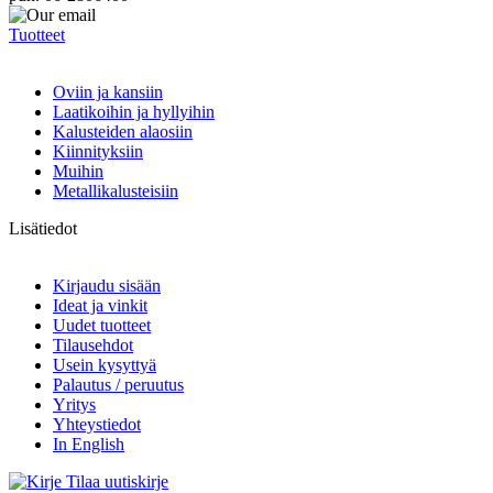
Tuotteet
Oviin ja kansiin
Laatikoihin ja hyllyihin
Kalusteiden alaosiin
Kiinnityksiin
Muihin
Metallikalusteisiin
Lisätiedot
Kirjaudu sisään
Ideat ja vinkit
Uudet tuotteet
Tilausehdot
Usein kysyttyä
Palautus / peruutus
Yritys
Yhteystiedot
In English
Tilaa uutiskirje