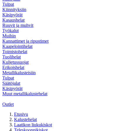
Tulpat
Kiinnityksiin
Käsipyörät
Kasaushelat
Ruuvit ja muhvit
Työkalut
Muihin
Kannattimet ja ripustimet
Kaapelointihelat
Toimistohelat
Tuolihelat
Kuljetussuojat
Erikoishelat
Metallikalusteisiin
Tulpat
Säätöjalat
Käsipyörät
Muut metallikalustehelat
Outlet
Etusivu
Kalustehelat
Laatikon liukukiskot
Teleskooppikiskot