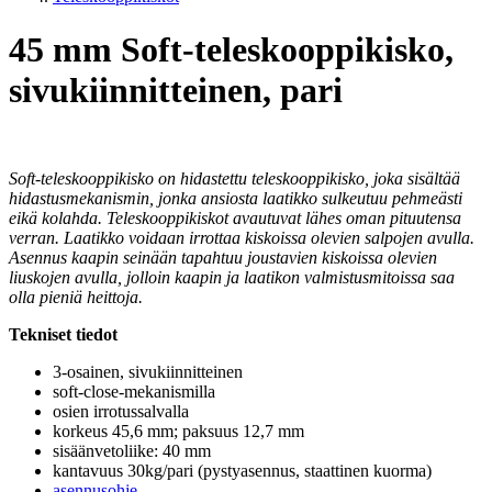
45 mm Soft-teleskooppikisko,
sivukiinnitteinen, pari
Soft-teleskooppikisko on hidastettu teleskooppikisko, joka sisältää
hidastusmekanismin, jonka ansiosta laatikko sulkeutuu pehmeästi
eikä kolahda. Teleskooppikiskot avautuvat lähes oman pituutensa
verran. Laatikko voidaan irrottaa kiskoissa olevien salpojen avulla.
Asennus kaapin seinään tapahtuu joustavien kiskoissa olevien
liuskojen avulla, jolloin kaapin ja laatikon valmistusmitoissa saa
olla pieniä heittoja.
Tekniset tiedot
3-osainen, sivukiinnitteinen
soft-close-mekanismilla
osien irrotussalvalla
korkeus 45,6 mm; paksuus 12,7 mm
sisäänvetoliike: 40 mm
kantavuus 30kg/pari (pystyasennus, staattinen kuorma)
asennusohje