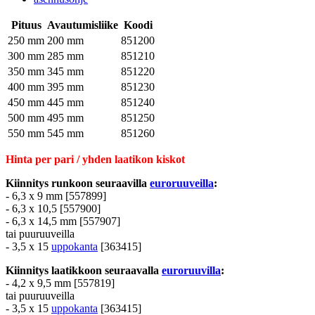
Pituus
Avautumisliike
Koodi
250 mm
200 mm
851200
300 mm
285 mm
851210
350 mm
345 mm
851220
400 mm
395 mm
851230
450 mm
445 mm
851240
500 mm
495 mm
851250
550 mm
545 mm
851260
Hinta per pari / yhden laatikon kiskot
Kiinnitys runkoon seuraavilla
euroruuveilla
:
- 6,3 x 9 mm [557899]
- 6,3 x 10,5 [557900]
- 6,3 x 14,5 mm [557907]
tai puuruuveilla
- 3,5 x 15
uppokanta
[363415]
Kiinnitys laatikkoon seuraavalla
euroruuvilla
:
- 4,2 x 9,5 mm [557819]
tai puuruuveilla
- 3,5 x 15
uppokanta
[363415]