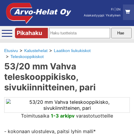
FI
|
EN
Asiakastyyppi: Yksityinen
Pikahaku
Etusivu
Kalustehelat
Laatikon liukukiskot
Teleskooppikiskot
53/20 mm Vahva
teleskooppikisko,
sivukiinnitteinen, pari
Toimitusaika
1-3 arkipv
varastotuotteille
- kokonaan ulostuleva, paitsi lyhin malli*