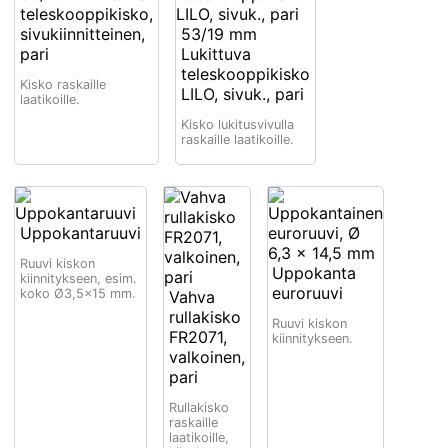
teleskooppikisko,
sivukiinnitteinen,
53/19 mm
pari
Lukittuva
teleskooppikisko
Kisko raskaille
LILO, sivuk., pari
laatikoille.
Kisko lukitusvivulla
raskaille laatikoille.
Uppokantaruuvi
Ruuvi kiskon
Uppokanta
kiinnitykseen, esim.
euroruuvi
koko Ø3,5x15 mm.
Vahva
rullakisko
Ruuvi kiskon
FR2071,
kiinnitykseen.
valkoinen,
pari
Rullakisko
raskaille
laatikoille,