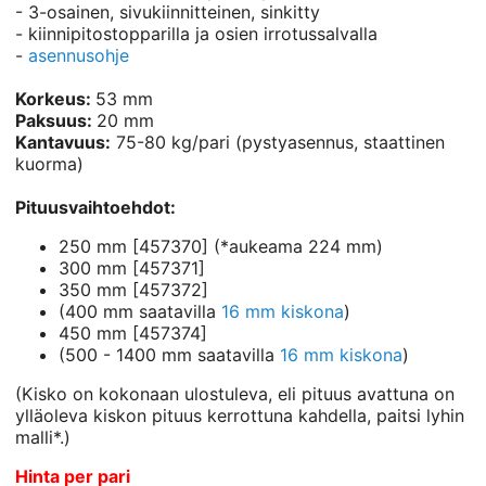
- 3-osainen, sivukiinnitteinen, sinkitty
- kiinnipitostopparilla ja osien irrotussalvalla
-
asennusohje
Korkeus:
53 mm
Paksuus:
20 mm
Kantavuus:
75-80 kg/pari (pystyasennus, staattinen
kuorma)
Pituusvaihtoehdot:
250 mm [457370] (*aukeama 224 mm)
300 mm [457371]
350 mm [457372]
(400 mm saatavilla
16 mm kiskona
)
450 mm [457374]
(500 - 1400 mm saatavilla
16 mm kiskona
)
(Kisko on kokonaan ulostuleva, eli pituus avattuna on
ylläoleva kiskon pituus kerrottuna kahdella, paitsi lyhin
malli*.)
Hinta per pari