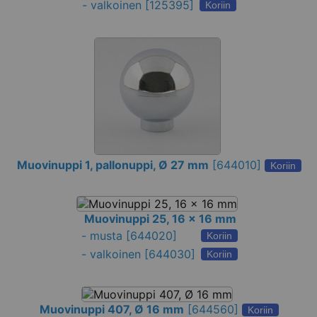
-
valkoinen
[125395]
Koriin
Muovinuppi 1, pallonuppi, Ø 27 mm
[
644010
]
Koriin
Muovinuppi 25, 16 x 16 mm
-
musta
[644020]
Koriin
-
valkoinen
[644030]
Koriin
Muovinuppi 407, Ø 16 mm
[
644560
]
Koriin