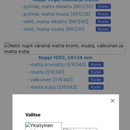
-
pyöreä, matta niklattu
[861235]
Koriin
-
pyöreä, matta musta
[861236]
Koriin
-
neliö, matta niklattu
[861240]
Koriin
-
neliö, matta musta
[861241]
Koriin
Nuppi 1003, 24x24 mm
-
matta kromattu
[516340]
Koriin
-
musta
[516341]
Koriin
-
valkoinen
[516342]
Koriin
-
matta kulta
[516343]
Koriin
Valitse