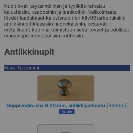
Nupit ovat käytännöllinen ja tyylikäs ratkaisu
kalusteisiin, kaappeihin ja laatikoihin. Valikoimasta
löydät laadukkaat kalustenupit eri käyttötarkoituksiin:
antiikkinupit klassisiin huonekaluihin, kestävät
metallinupit kotiin ja toimistoon sekä kevyet ja edulliset
muovinupit monipuolisiin kohteisiin.
Antiikkinupit
Kuva
Tuotenimi
Nuppivedin Javi Ø 20 mm, antiikkipatinoitu
[
849365
]
Koriin