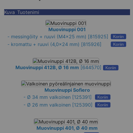
Kuva
Tuotenimi
Muovinuppi 001
-
messingöity + ruuvi (M4x25 mm)
[815925]
Koriin
-
kromattu + ruuvi (4,0x24 mm)
[815926]
Koriin
Muovinuppi 412B, Ø 16 mm
[
644570
]
Koriin
Muovinuppi Sofiero
-
Ø 34 mm valkoinen
[125391]
Koriin
-
Ø 26 mm valkoinen
[125390]
Koriin
Muovinuppi 401, Ø 40 mm