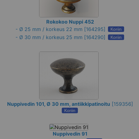
Rokokoo Nuppi 452
-
Ø 25 mm / korkeus 22 mm
[164295]
Koriin
-
Ø 30 mm / korkeus 25 mm
[164290]
Koriin
Nuppivedin 101, Ø 30 mm, antiikkipatinoitu
[
159356
]
Koriin
Nuppivedin 91