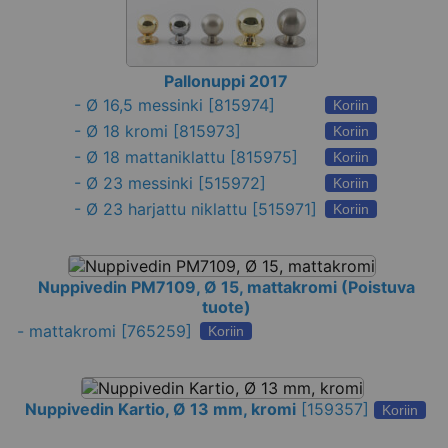
Pallonuppi 2017
-
Ø 16,5 messinki
[815974]
Koriin
-
Ø 18 kromi
[815973]
Koriin
-
Ø 18 mattaniklattu
[815975]
Koriin
-
Ø 23 messinki
[515972]
Koriin
-
Ø 23 harjattu niklattu
[515971]
Koriin
Nuppivedin PM7109, Ø 15, mattakromi (Poistuva
tuote)
-
mattakromi
[765259]
Koriin
Nuppivedin Kartio, Ø 13 mm, kromi
[
159357
]
Koriin