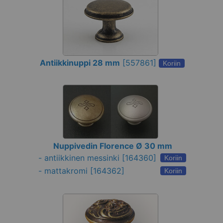
Antiikkinuppi 28 mm
[
557861
]
Koriin
Nuppivedin Florence Ø 30 mm
-
antiikkinen messinki
[164360]
Koriin
-
mattakromi
[164362]
Koriin