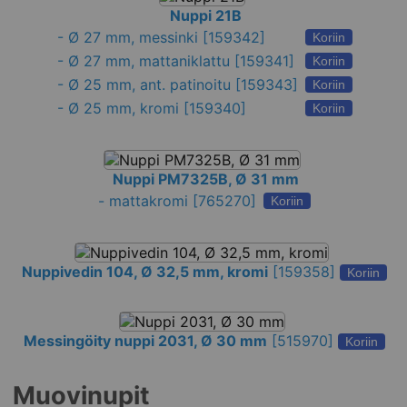
Nuppi 21B
-
Ø 27 mm, messinki
[159342]
Koriin
-
Ø 27 mm, mattaniklattu
[159341]
Koriin
-
Ø 25 mm, ant. patinoitu
[159343]
Koriin
-
Ø 25 mm, kromi
[159340]
Koriin
Nuppi PM7325B, Ø 31 mm
-
mattakromi
[765270]
Koriin
Nuppivedin 104, Ø 32,5 mm, kromi
[
159358
]
Koriin
Messingöity nuppi 2031, Ø 30 mm
[
515970
]
Koriin
Muovinupit