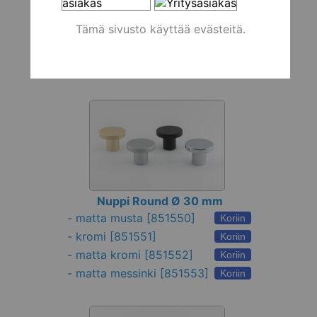
Tämä sivusto käyttää evästeitä.
Nuppi 7457, 60x15 mm
-
matta kromi
[516346]
Koriin
-
musta
[516345]
Koriin
Nuppi Round Ø 30 mm
-
matta musta
[851550]
Koriin
-
kromi
[851551]
Koriin
-
matta kromi
[851552]
Koriin
-
matta messinki
[851553]
Koriin