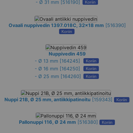
-
Ø 31 mm
[516190]
Koriin
Ovaali nuppivedin 1397.018C, 32x18 mm
[
516390
]
Koriin
Nuppivedin 459
-
Ø 13 mm
[164245]
Koriin
-
Ø 16 mm
[164250]
Koriin
-
Ø 25 mm
[164260]
Koriin
Nuppi 21B, Ø 25 mm, antiikkipatinoitu
[
159343
]
Koriin
Pallonuppi 116, Ø 24 mm
[
516380
]
Koriin