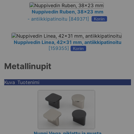
Nuppivedin Ruben, 38x23 mm
-
antiikkipatinoitu
[849371]
Koriin
Nuppivedin Linea, 42x31 mm, antiikkipatinoitu
[
159355
]
Koriin
Metallinupit
Kuva
Tuotenimi
Nuppi Vega, niklattu ja musta