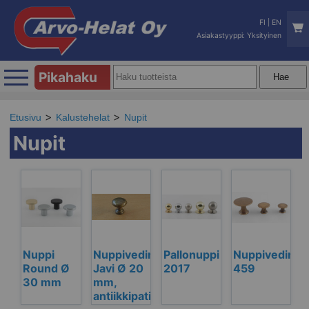
FI
|
EN
Asiakastyyppi: Yksityinen
Pikahaku
Etusivu
Kalustehelat
Nupit
Nupit
Nuppi
Nuppivedin
Pallonuppi
Nuppivedin
Round Ø
Javi Ø 20
2017
459
30 mm
mm,
antiikkipatinoitu