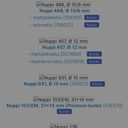
Nuppi 468, Ø 15/8 mm
-
mattaniklattu
[159310]
Koriin
-
kromattu
[159312]
Koriin
Nuppi 457, Ø 12 mm
-
mattaniklattu
[557860]
Koriin
-
mattakromattu
[557859]
Koriin
Nuppi 931, Ø 15 mm
[
159313
]
Koriin
Nuppi 103/EM, 31x14 mm (Poistuva tuote)
[
516370
]
Koriin