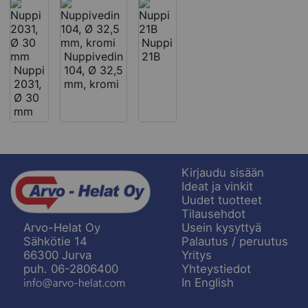
Nuppi
Nuppivedin
21B
Nuppi
104, Ø 32,5
2031,
mm, kromi
Ø 30
mm
Kirjaudu sisään
Ideat ja vinkit
Uudet tuotteet
Tilausehdot
Usein kysyttyä
Arvo-Helat Oy
Palautus / peruutus
Sähkötie 14
Yritys
66300 Jurva
Yhteystiedot
puh. 06-2806400
In English