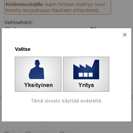
Kodinsisustajille
nupin hintaan sisältyy ruuvi.
Ilmoita levypaksuus tilauksen yhteydessä.
Vaihtoehdot:
Nimi
Tilaa
messingöity + ruuvi (M4x25 mm)
kpl
[815925]
Koriin
Valitse
kromattu + ruuvi (4,0x24 mm)
kpl
[815926]
Koriin
Kaikki ryhmän tuotteet
Tämä sivusto käyttää evästeitä.
Tähän liittyviä tuotteita