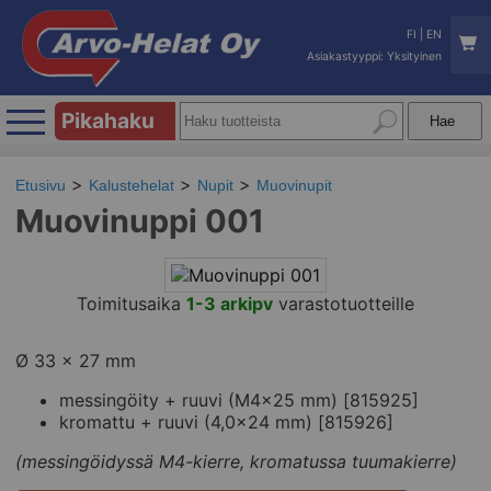
FI
|
EN
Asiakastyyppi: Yksityinen
Pikahaku
Etusivu
Kalustehelat
Nupit
Muovinupit
Muovinuppi 001
Toimitusaika
1-3 arkipv
varastotuotteille
Ø 33 x 27 mm
messingöity + ruuvi (M4x25 mm) [815925]
kromattu + ruuvi (4,0x24 mm) [815926]
(messingöidyssä M4-kierre, kromatussa tuumakierre)