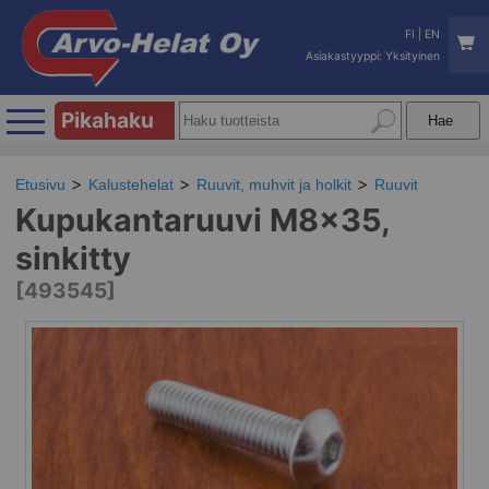
FI
|
EN
Asiakastyyppi: Yksityinen
Pikahaku
Etusivu
Kalustehelat
Ruuvit, muhvit ja holkit
Ruuvit
Kupukantaruuvi M8x35,
sinkitty
[493545]