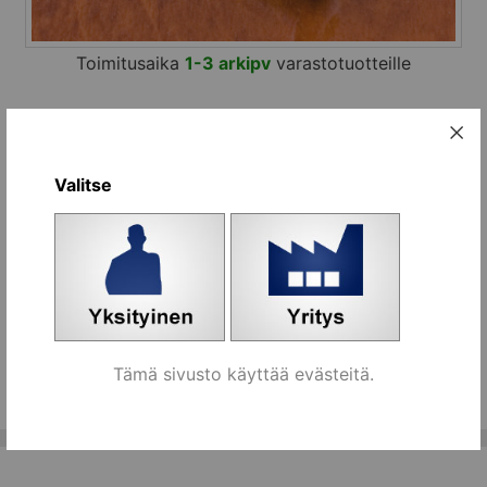
Toimitusaika
1-3 arkipv
varastotuotteille
ruuvin pituus mitataan kannan alta
5 mm kuusiokolo
Valitse
ISO-7380
Vaihtoehdot:
Nimi
Tilaa
Kupukantaruuvi M8x35, sinkitty
kpl
[493545]
Koriin
Tämä sivusto käyttää evästeitä.
Kaikki ryhmän tuotteet