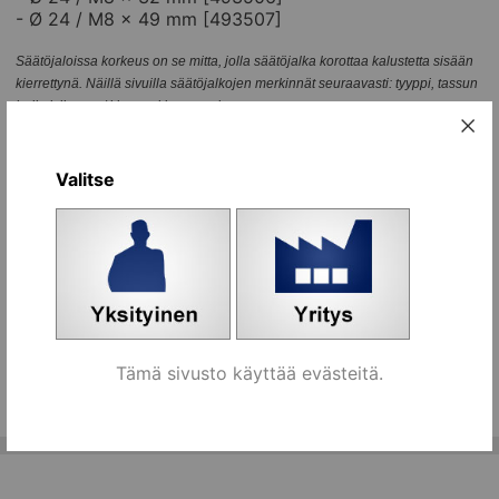
- Ø 24 / M8 x 49 mm [493507]
Säätöjaloissa korkeus on se mitta, jolla säätöjalka korottaa kalustetta sisään
kierrettynä. Näillä sivuilla säätöjalkojen merkinnät seuraavasti: tyyppi, tassun
halkaisija mm / kierre x kierteen pituus mm
Vaihtoehdot:
Valitse
Nimi
Tilaa
Ø 24 / M8x20 mm [493505]
kpl
Koriin
Ø 24 / M8x32 mm [493506]
kpl
Koriin
Ø 24 / M8x49 mm [493507]
kpl
Koriin
Tämä sivusto käyttää evästeitä.
Kaikki ryhmän tuotteet