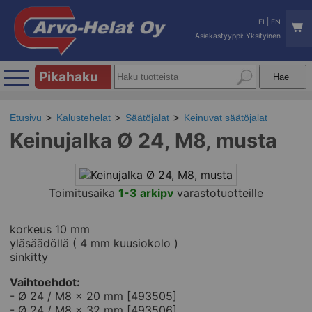
FI
|
EN
Asiakastyyppi: Yksityinen
Pikahaku
Etusivu
Kalustehelat
Säätöjalat
Keinuvat säätöjalat
Keinujalka Ø 24, M8, musta
Toimitusaika
1-3 arkipv
varastotuotteille
korkeus 10 mm
yläsäädöllä ( 4 mm kuusiokolo )
sinkitty
Vaihtoehdot:
- Ø 24 / M8 x 20 mm [493505]
- Ø 24 / M8 x 32 mm [493506]