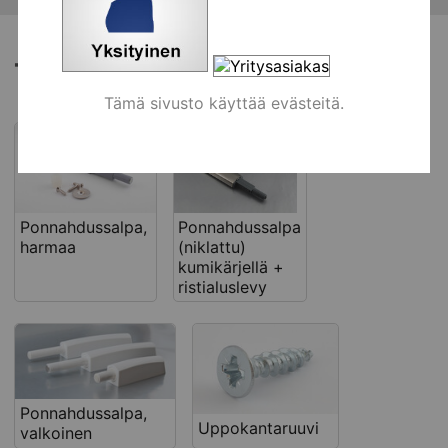
Tähän liittyviä tuotteita
Tämä sivusto käyttää evästeitä.
Ponnahdussalpa,
Ponnahdussalpa
harmaa
(niklattu)
kumikärjellä +
ristialuslevy
Ponnahdussalpa,
Uppokantaruuvi
valkoinen