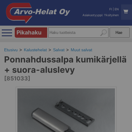
FI
|
EN
Asiakastyyppi: Yksityinen
Pikahaku
Etusivu
Kalustehelat
Salvat
Muut salvat
Ponnahdussalpa kumikärjellä
+ suora-aluslevy
[851033]