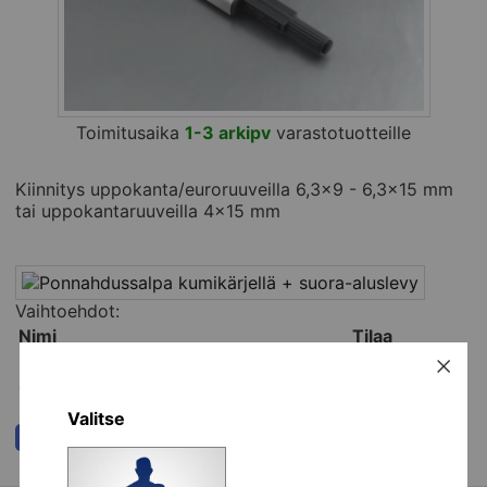
Toimitusaika
1-3 arkipv
varastotuotteille
Kiinnitys uppokanta/euroruuveilla 6,3x9 - 6,3x15 mm
tai uppokantaruuveilla 4x15 mm
Vaihtoehdot:
Nimi
Tilaa
Ponnahdussalpa kumikärjellä + suora-
kpl
aluslevy [851033]
Koriin
Valitse
Kaikki ryhmän tuotteet