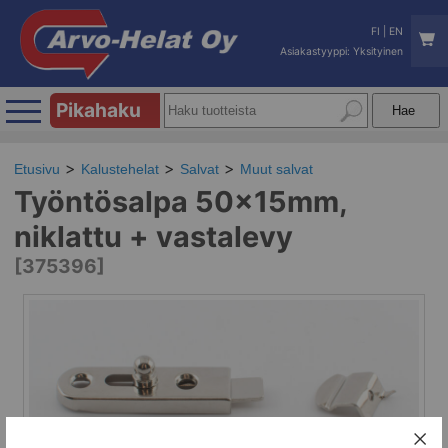
FI
|
EN
Asiakastyyppi: Yksityinen
Pikahaku
Etusivu
Kalustehelat
Salvat
Muut salvat
Työntösalpa 50x15mm,
niklattu + vastalevy
[375396]