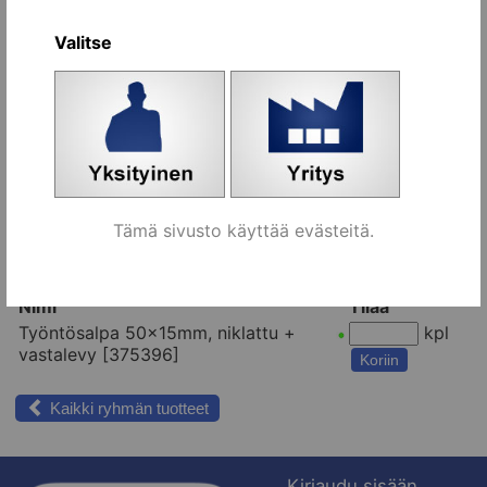
Valitse
Toimitusaika
1-3 arkipv
varastotuotteille
Tämä sivusto käyttää evästeitä.
Vaihtoehdot:
Nimi
Tilaa
Työntösalpa 50x15mm, niklattu +
kpl
vastalevy [375396]
Koriin
Kaikki ryhmän tuotteet
Kirjaudu sisään