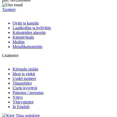
puh. 06-2806400
Tuotteet
Oviin ja kansiin
Laatikoihin ja hyllyihin
Kalusteiden alaosiin
Kiinnityksiin
Muihin
Metallikalusteisiin
Lisätiedot
Kirjaudu sisään
Ideat ja vinkit
Uudet tuotteet
Tilausehdot
Usein kysyttyä
Palautus / peruutus
Yritys
Yhteystiedot
In English
Tilaa uutiskirje