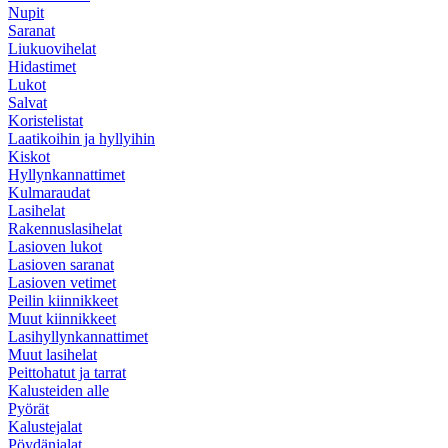
Nupit
Saranat
Liukuovihelat
Hidastimet
Lukot
Salvat
Koristelistat
Laatikoihin ja hyllyihin
Kiskot
Hyllynkannattimet
Kulmaraudat
Lasihelat
Rakennuslasihelat
Lasioven lukot
Lasioven saranat
Lasioven vetimet
Peilin kiinnikkeet
Muut kiinnikkeet
Lasihyllyn­kannattimet
Muut lasihelat
Peittohatut ja tarrat
Kalusteiden alle
Pyörät
Kalustejalat
Pöydänjalat