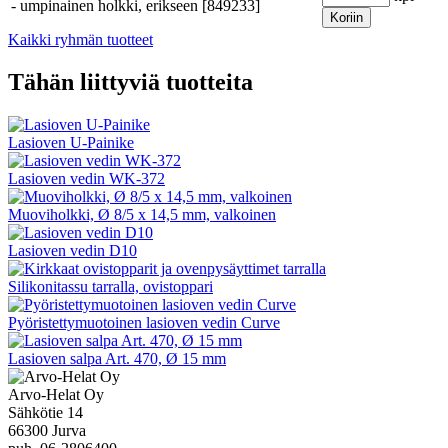
-
umpinainen holkki, erikseen [849233]
Koriin
Kaikki ryhmän tuotteet
Tähän liittyviä tuotteita
Lasioven U-Painike
Lasioven vedin WK-372
Muoviholkki, Ø 8/5 x 14,5 mm, valkoinen
Lasioven vedin D10
Silikonitassu tarralla, ovistoppari
Pyöristettymuotoinen lasioven vedin Curve
Lasioven salpa Art. 470, Ø 15 mm
Arvo-Helat Oy
Sähkötie 14
66300 Jurva