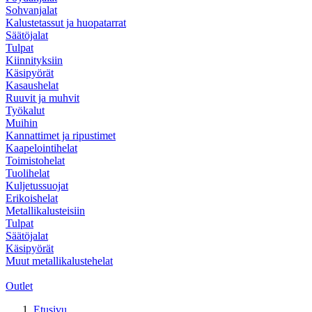
Sohvanjalat
Kalustetassut ja huopatarrat
Säätöjalat
Tulpat
Kiinnityksiin
Käsipyörät
Kasaushelat
Ruuvit ja muhvit
Työkalut
Muihin
Kannattimet ja ripustimet
Kaapelointihelat
Toimistohelat
Tuolihelat
Kuljetussuojat
Erikoishelat
Metallikalusteisiin
Tulpat
Säätöjalat
Käsipyörät
Muut metallikalustehelat
Outlet
Etusivu