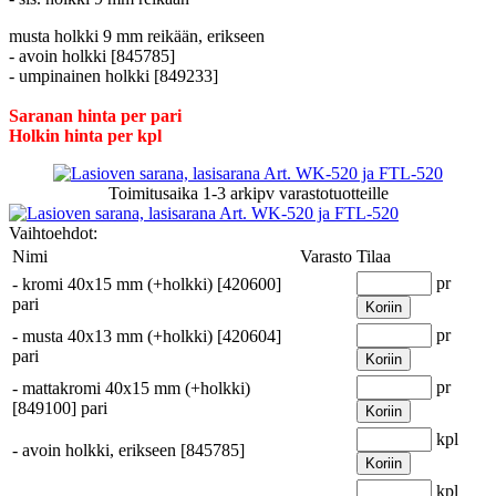
musta holkki 9 mm reikään, erikseen
- avoin holkki [845785]
- umpinainen holkki [849233]
Saranan hinta per pari
Holkin hinta per kpl
Toimitusaika
1-3 arkipv
varastotuotteille
Vaihtoehdot:
Nimi
Varasto
Tilaa
pr
-
kromi 40x15 mm (+holkki) [420600]
pari
Koriin
pr
-
musta 40x13 mm (+holkki) [420604]
pari
Koriin
pr
-
mattakromi 40x15 mm (+holkki)
[849100] pari
Koriin
kpl
-
avoin holkki, erikseen [845785]
Koriin
kpl