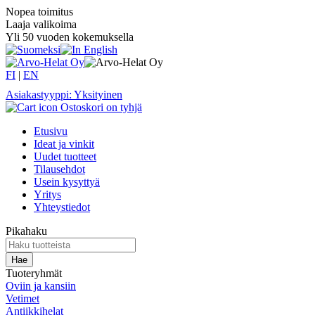
Nopea toimitus
Laaja valikoima
Yli 50 vuoden kokemuksella
FI
|
EN
Asiakastyyppi: Yksityinen
Ostoskori on tyhjä
Etusivu
Ideat ja vinkit
Uudet tuotteet
Tilausehdot
Usein kysyttyä
Yritys
Yhteystiedot
Pikahaku
Tuoteryhmät
Oviin ja kansiin
Vetimet
Antiikkihelat