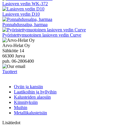
Lasioven vedin WK-372
Lasioven vedin D10
Ponnahdussalpa, harmaa
Pyöristettymuotoinen lasioven vedin Curve
Arvo-Helat Oy
Sähkötie 14
66300 Jurva
puh. 06-2806400
Tuotteet
Oviin ja kansiin
Laatikoihin ja hyllyihin
Kalusteiden alaosiin
Kiinnityksiin
Muihin
Metallikalusteisiin
Lisätiedot