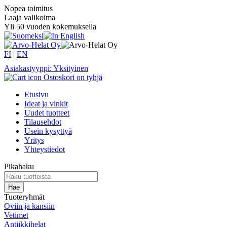
Nopea toimitus
Laaja valikoima
Yli 50 vuoden kokemuksella
FI
|
EN
Asiakastyyppi: Yksityinen
Ostoskori on tyhjä
Etusivu
Ideat ja vinkit
Uudet tuotteet
Tilausehdot
Usein kysyttyä
Yritys
Yhteystiedot
Pikahaku
Tuoteryhmät
Oviin ja kansiin
Vetimet
Antiikkihelat