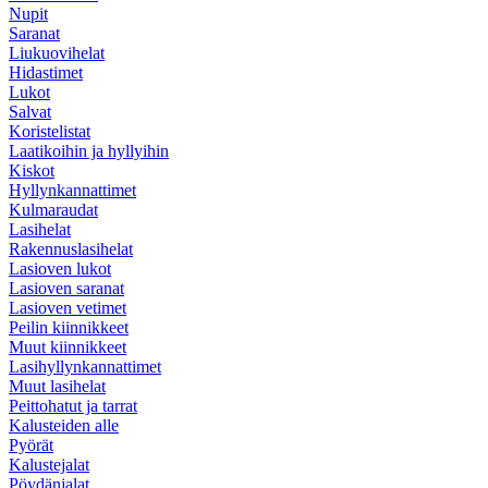
Nupit
Saranat
Liukuovihelat
Hidastimet
Lukot
Salvat
Koristelistat
Laatikoihin ja hyllyihin
Kiskot
Hyllynkannattimet
Kulmaraudat
Lasihelat
Rakennuslasihelat
Lasioven lukot
Lasioven saranat
Lasioven vetimet
Peilin kiinnikkeet
Muut kiinnikkeet
Lasihyllyn­kannattimet
Muut lasihelat
Peittohatut ja tarrat
Kalusteiden alle
Pyörät
Kalustejalat
Pöydänjalat