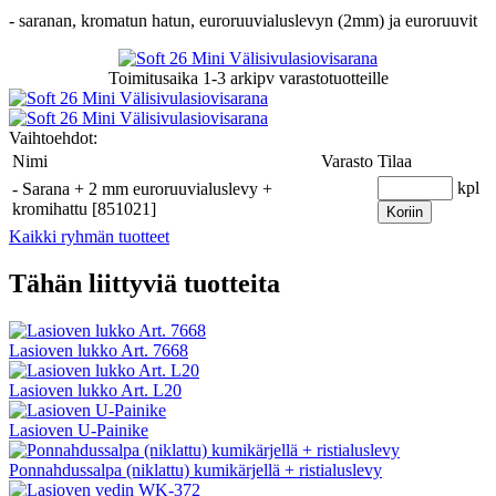
- saranan, kromatun hatun, euroruuvialuslevyn (2mm) ja euroruuvit
Toimitusaika
1-3 arkipv
varastotuotteille
Vaihtoehdot:
Nimi
Varasto
Tilaa
kpl
-
Sarana + 2 mm euroruuvialuslevy +
kromihattu [851021]
Koriin
Kaikki ryhmän tuotteet
Tähän liittyviä tuotteita
Lasioven lukko Art. 7668
Lasioven lukko Art. L20
Lasioven U-Painike
Ponnahdussalpa (niklattu) kumikärjellä + ristialuslevy