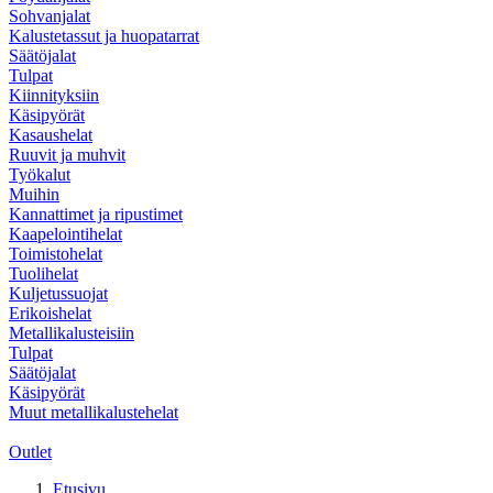
Sohvanjalat
Kalustetassut ja huopatarrat
Säätöjalat
Tulpat
Kiinnityksiin
Käsipyörät
Kasaushelat
Ruuvit ja muhvit
Työkalut
Muihin
Kannattimet ja ripustimet
Kaapelointihelat
Toimistohelat
Tuolihelat
Kuljetussuojat
Erikoishelat
Metallikalusteisiin
Tulpat
Säätöjalat
Käsipyörät
Muut metallikalustehelat
Outlet
Etusivu