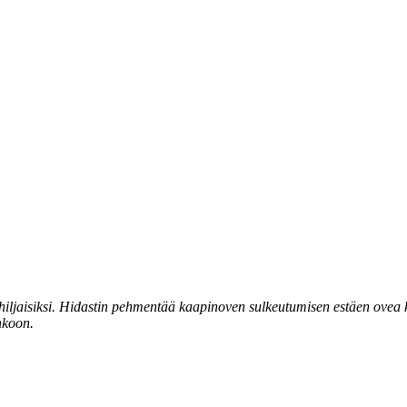
iljaisiksi. Hidastin pehmentää kaapinoven sulkeutumisen estäen ovea ko
unkoon.