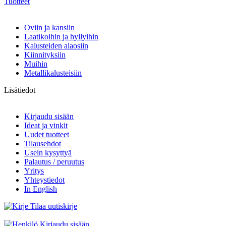
Tuotteet
Oviin ja kansiin
Laatikoihin ja hyllyihin
Kalusteiden alaosiin
Kiinnityksiin
Muihin
Metallikalusteisiin
Lisätiedot
Kirjaudu sisään
Ideat ja vinkit
Uudet tuotteet
Tilausehdot
Usein kysyttyä
Palautus / peruutus
Yritys
Yhteystiedot
In English
Tilaa uutiskirje
Kirjaudu sisään