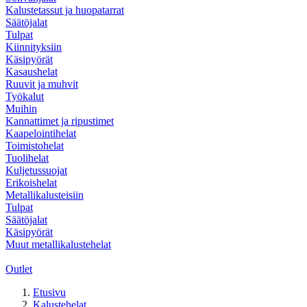
Kalustetassut ja huopatarrat
Säätöjalat
Tulpat
Kiinnityksiin
Käsipyörät
Kasaushelat
Ruuvit ja muhvit
Työkalut
Muihin
Kannattimet ja ripustimet
Kaapelointihelat
Toimistohelat
Tuolihelat
Kuljetussuojat
Erikoishelat
Metallikalusteisiin
Tulpat
Säätöjalat
Käsipyörät
Muut metallikalustehelat
Outlet
Etusivu
Kalustehelat