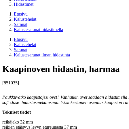
Hidastimet
Etusivu
Kalustehelat
Saranat
Kalustesaranat hidastimella
Etusivu
Kalustehelat
Saranat
Kalustesaranat ilman hidastinta
Kaapinoven hidastin, harmaa
[851035]
Paukkuvatko kaapistojesi ovet? Vanhatkin ovet saadaan hidastimella h
soft close -hidastusmekanismia. Yksinkertainen asennus kaapiston r
Tekniset tiedot
reikäjako 32 mm
reikien etäisyys levyn etureunasta 37 mm