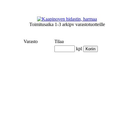
Toimitusaika
1-3 arkipv
varastotuotteille
Varasto
Tilaa
kpl
Koriin