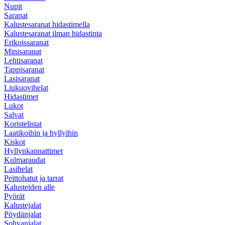
Nupit
Saranat
Kalustesaranat hidastimella
Kalustesaranat ilman hidastinta
Erikoissaranat
Minisaranat
Lehtisaranat
Tappisaranat
Lasisaranat
Liukuovihelat
Hidastimet
Lukot
Salvat
Koristelistat
Laatikoihin ja hyllyihin
Kiskot
Hyllynkannattimet
Kulmaraudat
Lasihelat
Peittohatut ja tarrat
Kalusteiden alle
Pyörät
Kalustejalat
Pöydänjalat
Sohvanjalat