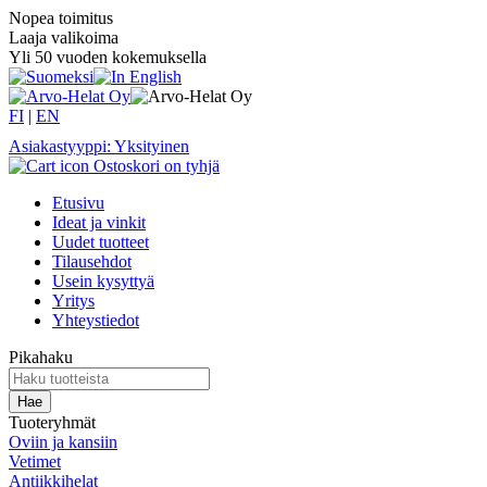
Nopea toimitus
Laaja valikoima
Yli 50 vuoden kokemuksella
FI
|
EN
Asiakastyyppi: Yksityinen
Ostoskori on tyhjä
Etusivu
Ideat ja vinkit
Uudet tuotteet
Tilausehdot
Usein kysyttyä
Yritys
Yhteystiedot
Pikahaku
Tuoteryhmät
Oviin ja kansiin
Vetimet
Antiikkihelat