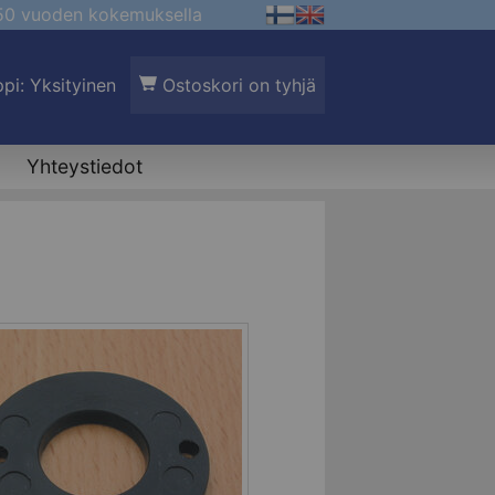
 50 vuoden kokemuksella
pi: Yksityinen
Ostoskori on tyhjä
Yhteystiedot