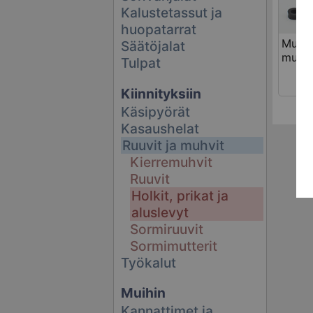
Kalustetassut ja
huopatarrat
Muovi
Säätöjalat
must
Tulpat
Kiinnityksiin
Käsipyörät
Kasaushelat
Ruuvit ja muhvit
Kierremuhvit
Ruuvit
Holkit, prikat ja
aluslevyt
Sormiruuvit
Sormimutterit
Työkalut
Muihin
Kannattimet ja