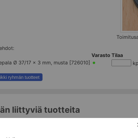
Toimitus
ehdot:
Varasto
Tilaa
epala Ø 37/17 x 3 mm, musta [726010]
kp
ikki ryhmän tuotteet
n liittyviä tuotteita