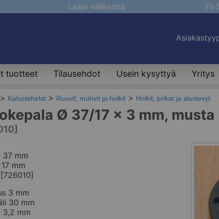
Laaja valikoima
Yli
Asiakastyyp
 tuotteet
Tilausehdot
Usein kysyttyä
Yritys
Kalustehelat
Ruuvit, muhvit ja holkit
Holkit, prikat ja aluslevyt
okepala Ø 37/17 x 3 mm, musta
010]
Ø 37 mm
Ø 17 mm
 [726010]
us 3 mm
äli 30 mm
Ø 3,2 mm