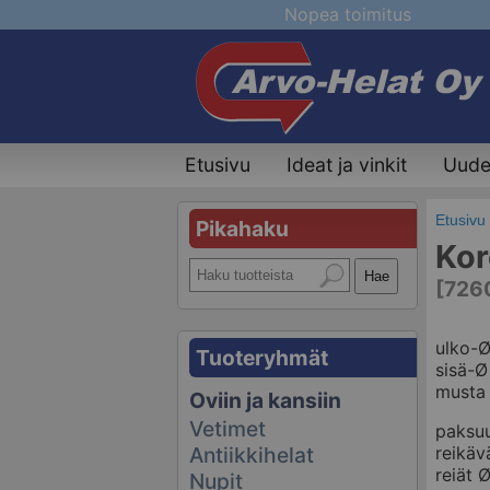
Nopea toimitus
Etusivu
Ideat ja vinkit
Uudet
Etusivu
Pikahaku
Kor
[726
ulko-
Tuoteryhmät
sisä-
musta
Oviin ja kansiin
Vetimet
paksu
reikäv
Antiikkihelat
reiät 
Nupit