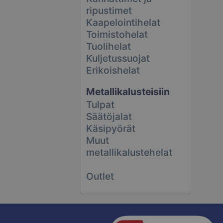
ripustimet
Kaapelointihelat
Toimistohelat
Tuolihelat
Kuljetussuojat
Erikoishelat
Metallikalusteisiin
Tulpat
Säätöjalat
Käsipyörät
Muut
metallikalustehelat
Outlet