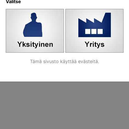
Valitse
aluslevy,
M4 aluslevy
Puuruuvi,
a
muovi Ø 9/4,3
kupukantaruuvi
x 0,8 mm,
väritön
Tämä sivusto käyttää evästeitä.