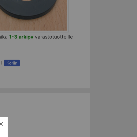
aika
1-3 arkipv
varastotuotteille
l
Koriin