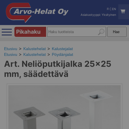
FI
|
EN
Asiakastyyppi: Yksityinen
Pikahaku
Etusivu
Kalustehelat
Kalustejalat
Etusivu
Kalustehelat
Pöydänjalat
Art. Neliöputkijalka 25x25
mm, säädettävä