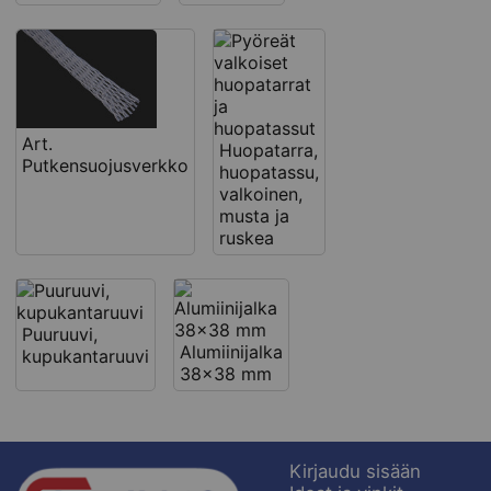
Art.
Huopatarra,
Putkensuojusverkko
huopatassu,
valkoinen,
musta ja
ruskea
Puuruuvi,
Alumiinijalka
kupukantaruuvi
38x38 mm
Kirjaudu sisään