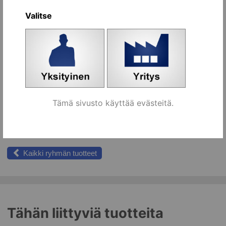
100 mm harmaa [871500]
kpl
Koriin
Valitse
100 mm kromattu [871300]
kpl
Koriin
150 mm kromattu [871310]
kpl
Koriin
400 mm kromattu [871340]
kpl
Koriin
100 mm valkoinen [871400]
kpl
Koriin
Tämä sivusto käyttää evästeitä.
150 mm valkoinen [871410]
kpl
Koriin
Kaikki ryhmän tuotteet
Tähän liittyviä tuotteita