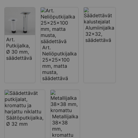
Alumiinijalka
32x32,
Art.
säädettävä
Putkijalka,
Art.
Ø 30 mm,
Neliöputkijalka
säädettävä
25x25x100
mm, matta
musta,
säädettävä
Metallijalka
Säätöputkijalka,
38x38
Ø 32 mm
mm,
kromattu