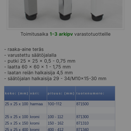
Toimitusaika
1-3 arkipv
varastotuotteille
- raaka-aine teräs
- varustettu säätöjalalla
- putki 25 x 25 x 0,5 - 0,75 mm
- laatta 60 x 60 x 1 - 1,75 mm
- laatan reiän halkaisija 4,5 mm
- säätöjalan halkaisija 29 - 34/M10x15-30 mm
koko: (mm)
väri:
pituus: (mm)
tuotenumero:
100-112
25 x 25 x 100
harmaa
871500
25 x 25 x 100
kromi
100 - 112
871300
25 x 25 x 150
kromi
150 - 162
871310
25 x 25 x 400
kromi
400 - 412
871340