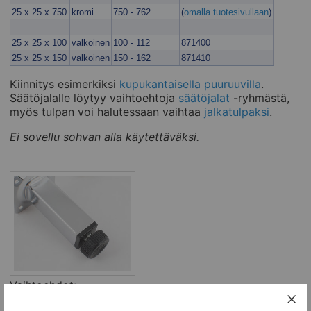
25 x 25 x 750
kromi
750 - 762
(
omalla tuotesivullaan
)
25 x 25 x 100
valkoinen
100 - 112
871400
25 x 25 x 150
valkoinen
150 - 162
871410
Kiinnitys esimerkiksi
kupukantaisella puuruuvilla
.
Säätöjalalle löytyy vaihtoehtoja
säätöjalat
-ryhmästä,
myös tulpan voi halutessaan vaihtaa
jalkatulpaksi
.
Ei sovellu sohvan alla käytettäväksi.
Vaihtoehdot:
Nimi
Tilaa