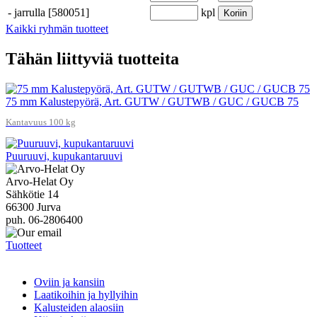
-
jarrulla [580051]
kpl
Koriin
Kaikki ryhmän tuotteet
Tähän liittyviä tuotteita
75 mm Kalustepyörä, Art. GUTW / GUTWB / GUC / GUCB 75
Kantavuus 100 kg
Puuruuvi, kupukantaruuvi
Arvo-Helat Oy
Sähkötie 14
66300 Jurva
puh. 06-2806400
Tuotteet
Oviin ja kansiin
Laatikoihin ja hyllyihin
Kalusteiden alaosiin