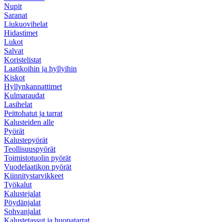
Nupit
Saranat
Liukuovihelat
Hidastimet
Lukot
Salvat
Koristelistat
Laatikoihin ja hyllyihin
Kiskot
Hyllynkannattimet
Kulmaraudat
Lasihelat
Peittohatut ja tarrat
Kalusteiden alle
Pyörät
Kalustepyörät
Teollisuuspyörät
Toimistotuolin pyörät
Vuodelaatikon pyörät
Kiinnitystarvikkeet
Työkalut
Kalustejalat
Pöydänjalat
Sohvanjalat
Kalustetassut ja huopatarrat