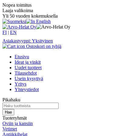
Nopea toimitus
Laaja valikoima
Yli 50 vuoden kokemuksella
FI
|
EN
Asiakastyyppi: Yksityinen
Ostoskori on tyhjä
Etusivu
Ideat ja vinkit
Uudet tuotteet
Tilausehdot
Usein kysyttyä
Yritys
Yhteystiedot
Pikahaku
Tuoteryhmät
Oviin ja kansiin
Vetimet
Antiikkihelat