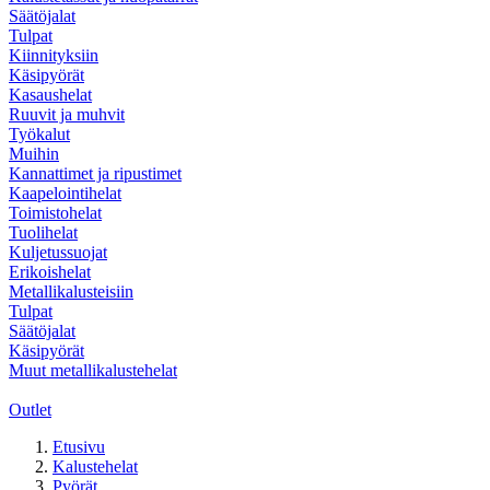
Säätöjalat
Tulpat
Kiinnityksiin
Käsipyörät
Kasaushelat
Ruuvit ja muhvit
Työkalut
Muihin
Kannattimet ja ripustimet
Kaapelointihelat
Toimistohelat
Tuolihelat
Kuljetussuojat
Erikoishelat
Metallikalusteisiin
Tulpat
Säätöjalat
Käsipyörät
Muut metallikalustehelat
Outlet
Etusivu
Kalustehelat
Pyörät