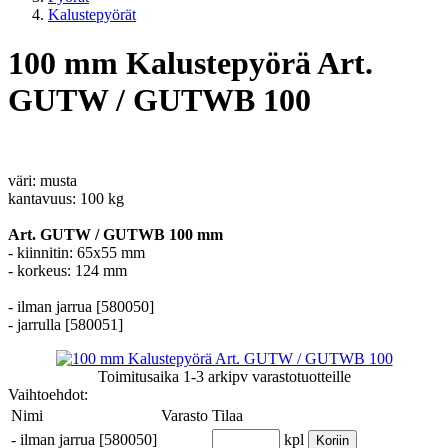
Kalustepyörät
100 mm Kalustepyörä Art.
GUTW / GUTWB 100
väri: musta
kantavuus: 100 kg
Art. GUTW / GUTWB 100 mm
- kiinnitin: 65x55 mm
- korkeus: 124 mm
- ilman jarrua [580050]
- jarrulla [580051]
Toimitusaika
1-3 arkipv
varastotuotteille
Vaihtoehdot:
Nimi
Varasto
Tilaa
-
ilman jarrua [580050]
kpl
Koriin