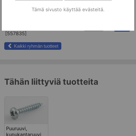
Tämä sivusto käyttää evästeitä.
Vaihtoehdot:
Nimi
Tilaa
Kaatumisenestonauha
kpl
Koriin
[557835]
Kaikki ryhmän tuotteet
Tähän liittyviä tuotteita
Puuruuvi,
kupukantaruuvi