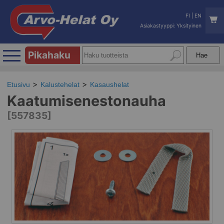
FI
|
EN
Asiakastyyppi: Yksityinen
Pikahaku
Etusivu
Kalustehelat
Kasaushelat
Kaatumisenestonauha
[557835]