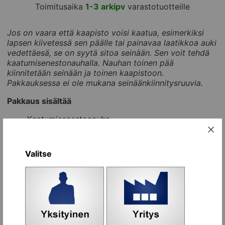
Toimitusaika
1-3 arkipv
varastotuotteille
Jos on vaara että kaapisto voisi kaatua, esimerkiksi
lapsen kiivetessä sen päälle tai painavaa laatikkoa auki
vedettäesä, se on syytä sitoa seinään. Sen voit tehdä
kaatumisenestonauhalla. Nauhan toinen pää
kiinnitetään seinään ja toinen kaapistoon.
Pakkauksessa ei ole mukana seinäänkiinnitysruuvia.
Pakkaus sisältää
Kaatumisenestonauha
1x ruuvi ja 2x prikkaa
Ohje
Valitse