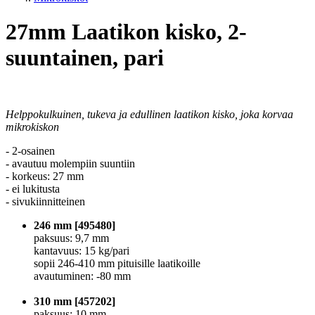
27mm Laatikon kisko, 2-
suuntainen, pari
Helppokulkuinen, tukeva ja edullinen laatikon kisko, joka korvaa
mikrokiskon
- 2-osainen
- avautuu molempiin suuntiin
- korkeus: 27 mm
- ei lukitusta
- sivukiinnitteinen
246 mm [495480]
paksuus: 9,7 mm
kantavuus: 15 kg/pari
sopii 246-410 mm pituisille laatikoille
avautuminen: -80 mm
310 mm [457202]
paksuus: 10 mm