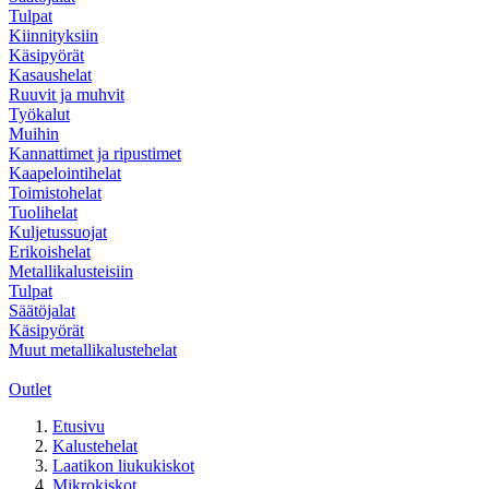
Tulpat
Kiinnityksiin
Käsipyörät
Kasaushelat
Ruuvit ja muhvit
Työkalut
Muihin
Kannattimet ja ripustimet
Kaapelointihelat
Toimistohelat
Tuolihelat
Kuljetussuojat
Erikoishelat
Metallikalusteisiin
Tulpat
Säätöjalat
Käsipyörät
Muut metallikalustehelat
Outlet
Etusivu
Kalustehelat
Laatikon liukukiskot
Mikrokiskot