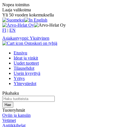
Nopea toimitus
Laaja valikoima
Yli 50 vuoden kokemuksella
FI
|
EN
Asiakastyyppi: Yksityinen
Ostoskori on tyhjä
Etusivu
Ideat ja vinkit
Uudet tuotteet
Tilausehdot
Usein kysyttyä
Yritys
Yhteystiedot
Pikahaku
Tuoteryhmät
Oviin ja kansiin
Vetimet
Antiikkihelat