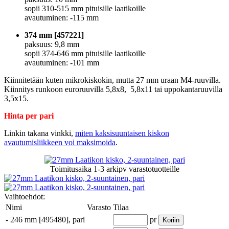
sopii 310-515 mm pituisille laatikoille
avautuminen: -115 mm
374 mm [457221]
paksuus: 9,8 mm
sopii 374-646 mm pituisille laatikoille
avautuminen: -101 mm
Kiinnitetään kuten mikrokiskokin, mutta 27 mm uraan M4-ruuvilla.
Kiinnitys runkoon euroruuvilla 5,8x8, 5,8x11 tai uppokantaruuvilla
3,5x15.
Hinta per pari
Linkin takana vinkki,
miten kaksisuuntaisen kiskon
avautumisliikkeen voi maksimoida
.
Toimitusaika
1-3 arkipv
varastotuotteille
Vaihtoehdot:
Nimi
Varasto
Tilaa
-
246 mm [495480], pari
pr
Koriin