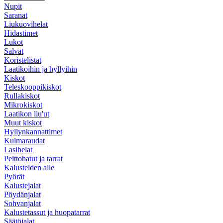
Nupit
Saranat
Liukuovihelat
Hidastimet
Lukot
Salvat
Koristelistat
Laatikoihin ja hyllyihin
Kiskot
Teleskooppikiskot
Rullakiskot
Mikrokiskot
Laatikon liu'ut
Muut kiskot
Hyllynkannattimet
Kulmaraudat
Lasihelat
Peittohatut ja tarrat
Kalusteiden alle
Pyörät
Kalustejalat
Pöydänjalat
Sohvanjalat
Kalustetassut ja huopatarrat
Säätöjalat