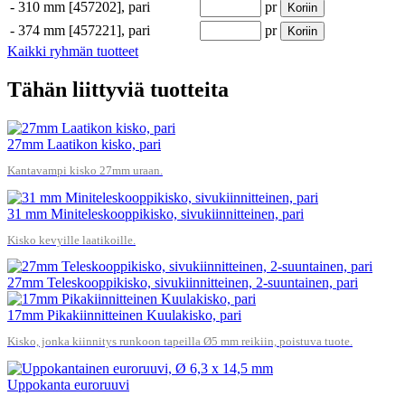
-
310 mm [457202], pari
pr
Koriin
-
374 mm [457221], pari
pr
Koriin
Kaikki ryhmän tuotteet
Tähän liittyviä tuotteita
27mm Laatikon kisko, pari
Kantavampi kisko 27mm uraan.
31 mm Miniteleskooppikisko, sivukiinnitteinen, pari
Kisko kevyille laatikoille.
27mm Teleskooppikisko, sivukiinnitteinen, 2-suuntainen, pari
17mm Pikakiinnitteinen Kuulakisko, pari
Kisko, jonka kiinnitys runkoon tapeilla Ø5 mm reikiin, poistuva tuote.
Uppokanta euroruuvi