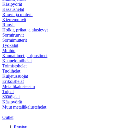
Käsipyörät
Kasaushelat
Ruuvit ja muhvit
Kierremuhvit
Ruuvit
Holkit, prikat ja aluslevyt
Sormiruuvit
Sormimutterit
Työkalut
Muihin
Kannattimet ja ripustimet
Kaapelointihelat
Toimistohelat
Tuolihelat
Kuljetussuojat
Erikoishelat
Metallikalusteisiin
Tulpat
Säätöjalat
Käsipyörät
Muut metallikalustehelat
Outlet
Etusivu