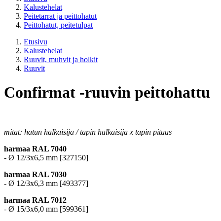
Kalustehelat
Peitetarrat ja peittohatut
Peittohatut, peitetulpat
Etusivu
Kalustehelat
Ruuvit, muhvit ja holkit
Ruuvit
Confirmat -ruuvin peittohattu
mitat: hatun halkaisija / tapin halkaisija x tapin pituus
harmaa RAL 7040
- Ø 12/3x6,5 mm [327150]
harmaa RAL 7030
- Ø 12/3x6,3 mm [493377]
harmaa RAL 7012
- Ø 15/3x6,0 mm [599361]