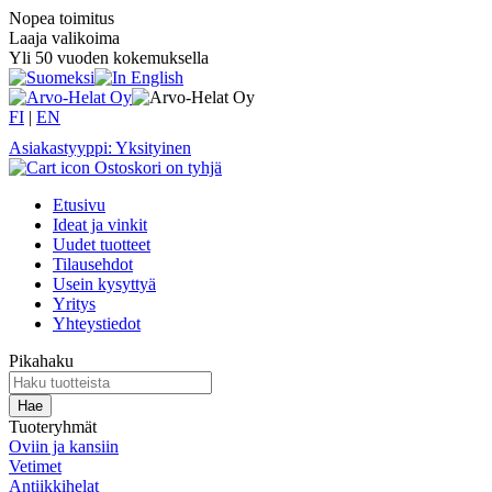
Nopea toimitus
Laaja valikoima
Yli 50 vuoden kokemuksella
FI
|
EN
Asiakastyyppi: Yksityinen
Ostoskori on tyhjä
Etusivu
Ideat ja vinkit
Uudet tuotteet
Tilausehdot
Usein kysyttyä
Yritys
Yhteystiedot
Pikahaku
Tuoteryhmät
Oviin ja kansiin
Vetimet
Antiikkihelat