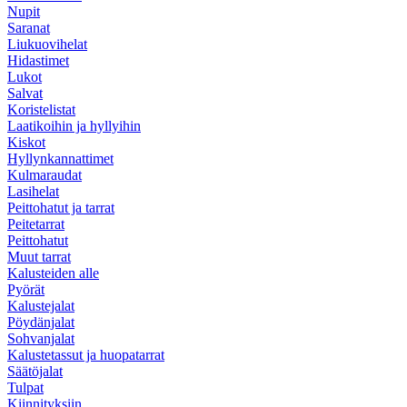
Nupit
Saranat
Liukuovihelat
Hidastimet
Lukot
Salvat
Koristelistat
Laatikoihin ja hyllyihin
Kiskot
Hyllynkannattimet
Kulmaraudat
Lasihelat
Peittohatut ja tarrat
Peitetarrat
Peittohatut
Muut tarrat
Kalusteiden alle
Pyörät
Kalustejalat
Pöydänjalat
Sohvanjalat
Kalustetassut ja huopatarrat
Säätöjalat
Tulpat
Kiinnityksiin