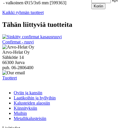
-
valkoinen Ø15/3x6 mm [599363]
Koriin
Kaikki ryhmän tuotteet
Tähän liittyviä tuotteita
Confirmat - ruuvi
Arvo-Helat Oy
Sähkötie 14
66300 Jurva
puh. 06-2806400
Tuotteet
Oviin ja kansiin
Laatikoihin ja hyllyihin
Kalusteiden alaosiin
Kiinnityksiin
Muihin
Metallikalusteisiin