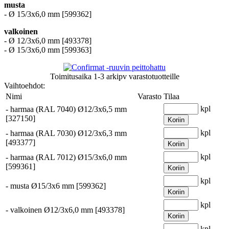
musta
- Ø 15/3x6,0 mm [599362]
valkoinen
- Ø 12/3x6,0 mm [493378]
- Ø 15/3x6,0 mm [599363]
Toimitusaika
1-3 arkipv
varastotuotteille
Vaihtoehdot:
Nimi
Varasto
Tilaa
kpl
-
harmaa (RAL 7040) Ø12/3x6,5 mm
[327150]
Koriin
kpl
-
harmaa (RAL 7030) Ø12/3x6,3 mm
[493377]
Koriin
kpl
-
harmaa (RAL 7012) Ø15/3x6,0 mm
[599361]
Koriin
kpl
-
musta Ø15/3x6 mm [599362]
Koriin
kpl
-
valkoinen Ø12/3x6,0 mm [493378]
Koriin
kpl