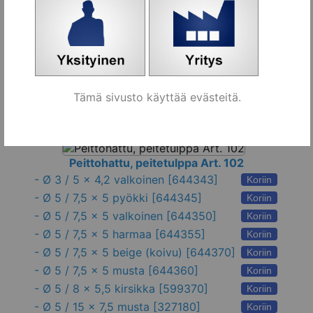
Huonekaluruuvin peittohattu, valkoinen
[
493329
]
Koriin
Karmitulppa peittohattu Ø 14/18 x 7 mm, valkoinen
Tämä sivusto käyttää evästeitä.
[
599480
]
Koriin
Peittohattu, peitetulppa Art. 102
-
Ø 3 / 5 x 4,2 valkoinen
[644343]
Koriin
-
Ø 5 / 7,5 x 5 pyökki
[644345]
Koriin
-
Ø 5 / 7,5 x 5 valkoinen
[644350]
Koriin
-
Ø 5 / 7,5 x 5 harmaa
[644355]
Koriin
-
Ø 5 / 7,5 x 5 beige (koivu)
[644370]
Koriin
-
Ø 5 / 7,5 x 5 musta
[644360]
Koriin
-
Ø 5 / 8 x 5,5 kirsikka
[599370]
Koriin
-
Ø 5 / 15 x 7,5 musta
[327180]
Koriin