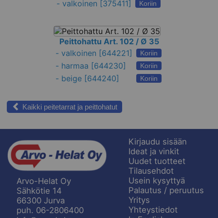
-
valkoinen
[375411]
Koriin
Peittohattu Art. 102 / Ø 35
-
valkoinen
[644221]
Koriin
-
harmaa
[644230]
Koriin
-
beige
[644240]
Koriin
Kaikki peitetarrat ja peittohatut
Kirjaudu sisään
Ideat ja vinkit
Uudet tuotteet
Tilausehdot
Usein kysyttyä
Arvo-Helat Oy
Palautus / peruutus
Sähkötie 14
Yritys
66300 Jurva
Yhteystiedot
puh. 06-2806400