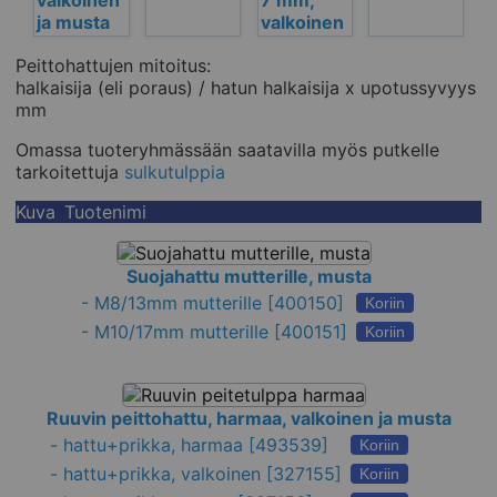
valkoinen
7 mm,
ja musta
valkoinen
Peittohattujen mitoitus:
halkaisija (eli poraus) / hatun halkaisija x upotussyvyys
mm
Omassa tuoteryhmässään saatavilla myös putkelle
tarkoitettuja
sulkutulppia
Kuva
Tuotenimi
Suojahattu mutterille, musta
-
M8/13mm mutterille
[400150]
Koriin
-
M10/17mm mutterille
[400151]
Koriin
Ruuvin peittohattu, harmaa, valkoinen ja musta
-
hattu+prikka, harmaa
[493539]
Koriin
-
hattu+prikka, valkoinen
[327155]
Koriin