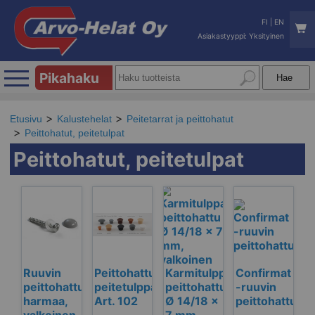
FI
|
EN
Asiakastyyppi: Yksityinen
Pikahaku
Etusivu
Kalustehelat
Peitetarrat ja peittohatut
Peittohatut, peitetulpat
Peittohatut, peitetulpat
Ruuvin
Peittohattu,
Karmitulppa
Confirmat
peittohattu,
peitetulppa
peittohattu
-ruuvin
harmaa,
Art. 102
Ø 14/18 x
peittohattu