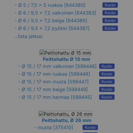
-
Ø 5 / 7,5 x 5 ruskea
[644380]
Koriin
-
Ø 6 / 9,5 x 7,2 valkoinen
[644383]
Koriin
-
Ø 6 / 9,5 x 7,2 beige
[644385]
Koriin
-
Ø 6 / 9,5 x 7,2 pyökki
[644387]
Koriin
...lista jatkuu
Peittohattu Ø 15 mm
-
Ø 15 / 17 mm valkoinen
[599446]
Koriin
-
Ø 15 / 17 mm ruskea
[599448]
Koriin
-
Ø 15 / 17 mm musta
[599447]
Koriin
-
Ø 15 / 17 mm beige
[599449]
Koriin
-
Ø 15 / 17 mm harmaa
[599445]
Koriin
Peittohattu, Ø 26 mm
-
musta
[375410]
Koriin