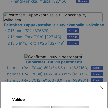
-
hattu+prikka, musta
[327156]
Koriin
Peittohattu uppokantaiselle ruuvinkannalle, valkoinen
-
Ø12 mm, PZ2
[375379]
Koriin
-
Ø12 mm, Torx TX20
[327148]
Koriin
-
Ø13,5 mm, Torx TX25
[327149]
Koriin
Confirmat -ruuvin peittohattu
-
harmaa (RAL 7040) Ø12/3x6,5 mm
[327150]
Koriin
-
harmaa (RAL 7030) Ø12/3x6,3 mm
[493377]
Koriin
-
harmaa (RAL 7012) Ø15/3x6,0 mm
[599361]
Koriin
-
musta Ø15/3x6 mm
[599362]
Koriin
-
valkoinen Ø12/3x6,0 mm
[493378]
Koriin
-
valkoinen Ø15/3x6 mm
[599363]
Valitse
Koriin