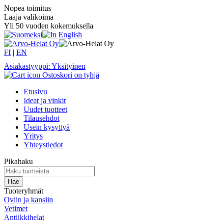
Nopea toimitus
Laaja valikoima
Yli 50 vuoden kokemuksella
FI
|
EN
Asiakastyyppi: Yksityinen
Ostoskori on tyhjä
Etusivu
Ideat ja vinkit
Uudet tuotteet
Tilausehdot
Usein kysyttyä
Yritys
Yhteystiedot
Pikahaku
Tuoteryhmät
Oviin ja kansiin
Vetimet
Antiikkihelat