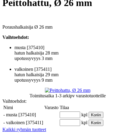
Peittohattu, Ø 26 mm
Poraushalkaisija Ø 26 mm
Vaihtoehdot:
musta [375410]
hatun halkaisija 28 mm
upotussyvyys 3 mm
valkoinen [375411]
hatun halkaisija 29 mm
upotussyvyys 9 mm
Toimitusaika
1-3 arkipv
varastotuotteille
Vaihtoehdot:
Nimi
Varasto
Tilaa
-
musta [375410]
kpl
Koriin
-
valkoinen [375411]
kpl
Koriin
Kaikki ryhmän tuotteet