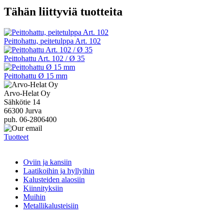
Tähän liittyviä tuotteita
Peittohattu, peitetulppa Art. 102
Peittohattu Art. 102 / Ø 35
Peittohattu Ø 15 mm
Arvo-Helat Oy
Sähkötie 14
66300 Jurva
puh. 06-2806400
Tuotteet
Oviin ja kansiin
Laatikoihin ja hyllyihin
Kalusteiden alaosiin
Kiinnityksiin
Muihin
Metallikalusteisiin