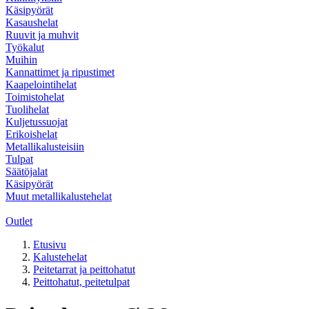
Käsipyörät
Kasaushelat
Ruuvit ja muhvit
Työkalut
Muihin
Kannattimet ja ripustimet
Kaapelointihelat
Toimistohelat
Tuolihelat
Kuljetussuojat
Erikoishelat
Metallikalusteisiin
Tulpat
Säätöjalat
Käsipyörät
Muut metallikalustehelat
Outlet
Etusivu
Kalustehelat
Peitetarrat ja peittohatut
Peittohatut, peitetulpat