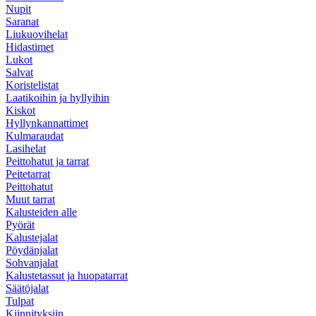
Nupit
Saranat
Liukuovihelat
Hidastimet
Lukot
Salvat
Koristelistat
Laatikoihin ja hyllyihin
Kiskot
Hyllynkannattimet
Kulmaraudat
Lasihelat
Peittohatut ja tarrat
Peitetarrat
Peittohatut
Muut tarrat
Kalusteiden alle
Pyörät
Kalustejalat
Pöydänjalat
Sohvanjalat
Kalustetassut ja huopatarrat
Säätöjalat
Tulpat
Kiinnityksiin