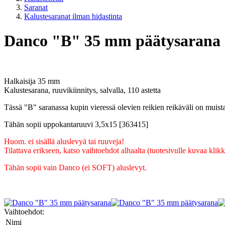
Saranat
Kalustesaranat ilman hidastinta
Danco "B" 35 mm päätysarana
Halkaisija 35 mm
Kalustesarana, ruuvikiinnitys, salvalla, 110 astetta
Tässä "B" saranassa kupin vieressä olevien reikien reikäväli on muis
Tähän sopii uppokantaruuvi 3,5x15 [363415]
Huom. ei sisällä aluslevyä tai ruuveja!
Tilattava erikseen, katso vaihtoehdot alhaalta (tuotesivulle kuvaa klik
Tähän sopii vain Danco (ei SOFT) aluslevyt.
Vaihtoehdot:
Nimi