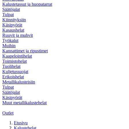
Kalustetassut ja huopatarrat
Säätöjalat
Tulpat
Kiinnityksiin
Käsipyörät
Kasaushelat
Ruuvit ja muhvit
Työkalut
Muihin
Kannattimet ja ripustimet
Kaapelointihelat
Toimistohelat
Tuolihelat
Kuljetussuojat
Erikoishelat
Metallikalusteisiin
Tulpat
Säätöjalat
Käsipyörät
Muut metallikalustehelat
Outlet
Etusivu
Kalustehelat