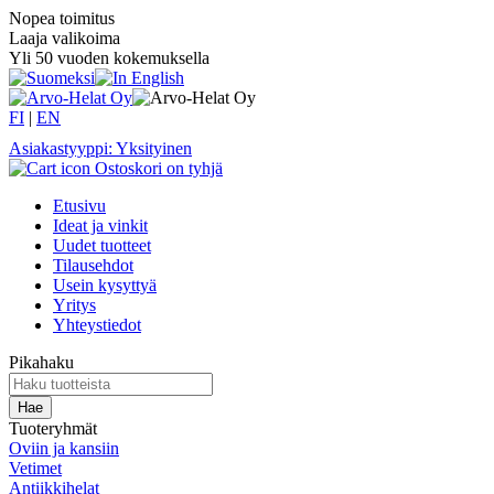
Nopea toimitus
Laaja valikoima
Yli 50 vuoden kokemuksella
FI
|
EN
Asiakastyyppi: Yksityinen
Ostoskori on tyhjä
Etusivu
Ideat ja vinkit
Uudet tuotteet
Tilausehdot
Usein kysyttyä
Yritys
Yhteystiedot
Pikahaku
Tuoteryhmät
Oviin ja kansiin
Vetimet
Antiikkihelat