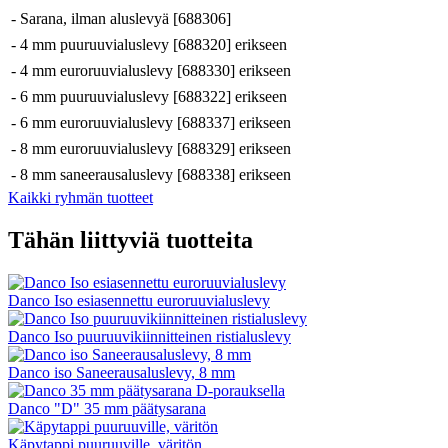
-
Sarana, ilman aluslevyä [688306]
-
4 mm puuruuvialuslevy [688320] erikseen
-
4 mm euroruuvialuslevy [688330] erikseen
-
6 mm puuruuvialuslevy [688322] erikseen
-
6 mm euroruuvialuslevy [688337] erikseen
-
8 mm euroruuvialuslevy [688329] erikseen
-
8 mm saneerausaluslevy [688338] erikseen
Kaikki ryhmän tuotteet
Tähän liittyviä tuotteita
Danco Iso esiasennettu euroruuvialuslevy
Danco Iso puuruuvikiinnitteinen ristialuslevy
Danco iso Saneerausaluslevy, 8 mm
Danco "D" 35 mm päätysarana
Käpytappi puuruuville, väritön