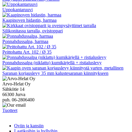
Uppokantaruuvi
Kaapinoven hidastin, harmaa
Silikonitassu tarralla, ovistoppari
Ponnahdussalpa, harmaa
Peittohattu Art. 102 / Ø 35
Ponnahdussalpa (niklattu) kumikärjellä + ristialuslevy
Saranan korjauslevy 35 mm kalustesaranan kiinnitykseen
Arvo-Helat Oy
Sähkötie 14
66300 Jurva
puh. 06-2806400
Tuotteet
Oviin ja kansiin
Laatikoihin ja hyllyihin