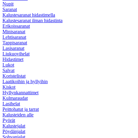
Nupit
Saranat
Kalustesaranat hidastimella
Kalustesaranat ilman hidastinta
Erikoissaranat
Minisaranat
Lehtisaranat
Tappisaranat
Lasisaranat
Liukuovihelat
Hidastimet
Lukot
Salvat
Koristelistat
Laatikoihin ja hyllyihin
Kiskot
Hyllynkannattimet
Kulmaraudat
Lasihelat
Peittohatut ja tarrat
Kalusteiden alle
Pyörät
Kalustejalat
Pöydänjalat
Sohvanjalat