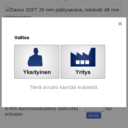
Vaihtoehdot:
Nimi
Tilaa
Sarana, ilman aluslevyä [688290]
kpl
Valitse
Koriin
2 mm puuruuvialuslevy [688340]
kpl
erikseen
Koriin
2 mm euroruuvialuslevy [688345]
kpl
erikseen
Koriin
Tämä sivusto käyttää evästeitä.
4 mm puuruuvialuslevy [688341]
kpl
erikseen
Koriin
4 mm euroruuvialuslevy [688346]
kpl
erikseen
Koriin