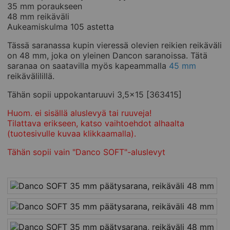
35 mm poraukseen
48 mm reikäväli
Aukeamiskulma 105 astetta
Tässä saranassa kupin vieressä olevien reikien reikäväli
on 48 mm, joka on yleinen Dancon saranoissa. Tätä
saranaa on saatavilla myös kapeammalla
45 mm
reikävälilillä.
Tähän sopii uppokantaruuvi 3,5x15 [363415]
Huom. ei sisällä aluslevyä tai ruuveja!
Tilattava erikseen, katso vaihtoehdot alhaalta
(tuotesivulle kuvaa klikkaamalla).
Tähän sopii vain "Danco SOFT"-aluslevyt