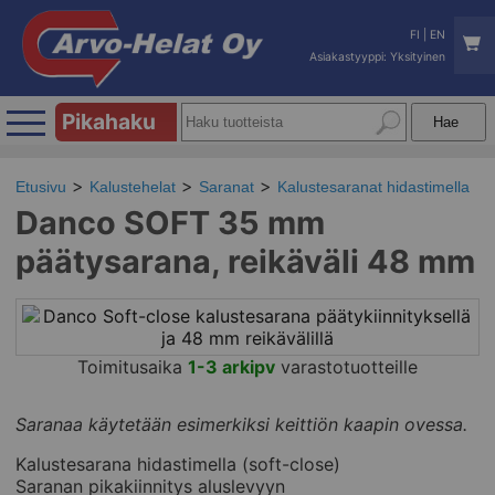
FI
|
EN
Asiakastyyppi: Yksityinen
Pikahaku
Etusivu
Kalustehelat
Saranat
Kalustesaranat hidastimella
Danco SOFT 35 mm
päätysarana, reikäväli 48 mm
Toimitusaika
1-3 arkipv
varastotuotteille
Saranaa käytetään esimerkiksi keittiön kaapin ovessa.
Kalustesarana hidastimella (soft-close)
Saranan pikakiinnitys aluslevyyn