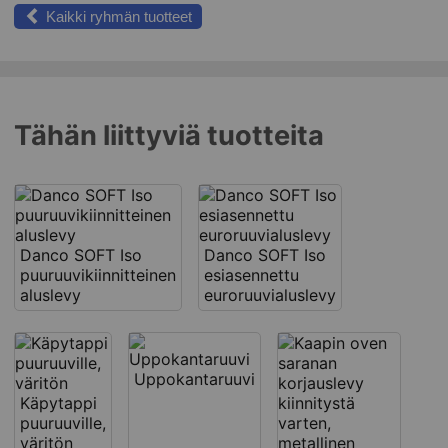
Kaikki ryhmän tuotteet
Tähän liittyviä tuotteita
Danco SOFT Iso
Danco SOFT Iso
puuruuvikiinnitteinen
esiasennettu
aluslevy
euroruuvialuslevy
Uppokantaruuvi
Käpytappi
puuruuville,
väritön