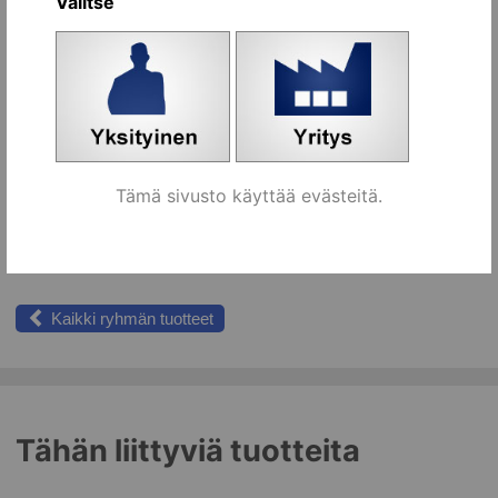
Valitse
[653451]
Koriin
messingöity pianosarana, 3500 mm
kpl
[653450]
Koriin
ruuvi 3x12mm, sinkitty [493362]
kpl
Koriin
Tämä sivusto käyttää evästeitä.
ruuvi 3x15mm, keltasinkitty
kpl
[493361]
Koriin
Kaikki ryhmän tuotteet
Tähän liittyviä tuotteita