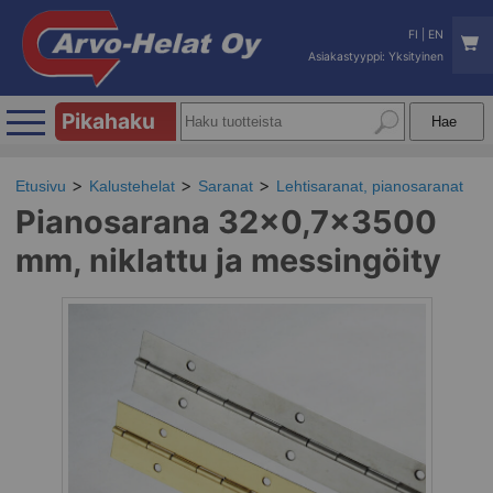
FI
|
EN
Asiakastyyppi: Yksityinen
Pikahaku
Etusivu
Kalustehelat
Saranat
Lehtisaranat, pianosaranat
Pianosarana 32x0,7x3500
mm, niklattu ja messingöity