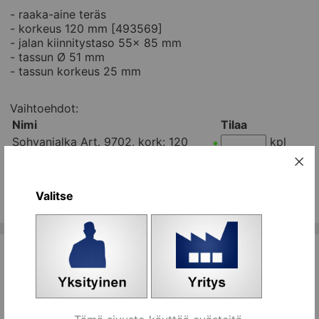
- raaka-aine teräs
- korkeus 120 mm [493569]
- jalan kiinnitystaso 55x 85 mm
- tassun Ø 51 mm
- tassun korkeus 25 mm
Vaihtoehdot:
Nimi
Tilaa
Sohvanjalka Art. 9702, kork: 120
kpl
mm [493569]
Koriin
Kaikki ryhmän tuotteet
Valitse
Tähän liittyviä tuotteita