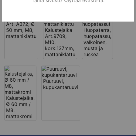
Tämä sivusto käyttää evästeitä.
Kalustejalka
Art. A372, Ø
50 mm, M8,
Kalustejalka
Huopatarra,
mattaniklattu
Art.9709,
huopatassu,
M10,
valkoinen,
kork:137mm,
musta ja
mattaniklattu
ruskea
Puuruuvi,
kupukantaruuvi
Kalustejalka,
Ø 60 mm /
M8,
mattakromi