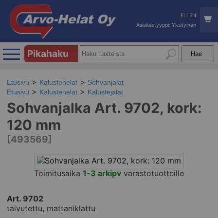
FI
|
EN
Asiakastyyppi: Yksityinen
Pikahaku
Etusivu
Kalustehelat
Sohvanjalat
Etusivu
Kalustehelat
Kalustejalat
Sohvanjalka Art. 9702, kork:
120 mm
[493569]
Toimitusaika
1-3 arkipv
varastotuotteille
Art. 9702
taivutettu, mattaniklattu