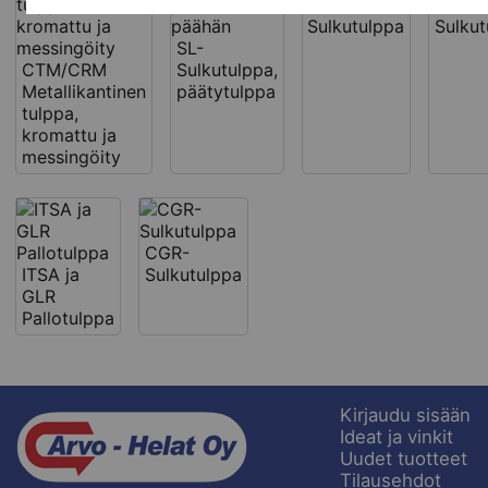
REC-
SFL-
Sulkutulppa
Sulkut
SL-
CTM/CRM
Sulkutulppa,
Metallikantinen
päätytulppa
tulppa,
kromattu ja
messingöity
CGR-
ITSA ja
Sulkutulppa
GLR
Pallotulppa
Kirjaudu sisään
Ideat ja vinkit
Uudet tuotteet
Tilausehdot