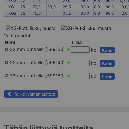
XG2
22
71,0
27,0
25,8
6,5
90,0
9,5/
XG1
25
72,5
63,0
25,5
38,0
8,3
80,0
10,0/
XG2
32
75,0
32,5
30,0
8,3
96,0
12,0
Vaihtoehdot:
Nimi
Tilaa
Ø 22 mm putkelle [599130]
kpl
Koriin
Ø 25 mm putkelle [599140]
kpl
Koriin
Ø 32 mm putkelle [599150]
kpl
Koriin
Kaikki ryhmän tuotteet
Tähän liittyviä tuotteita