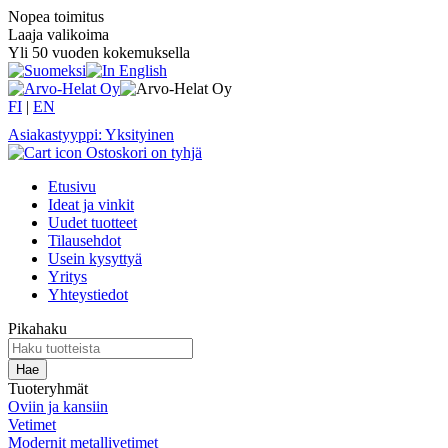
Nopea toimitus
Laaja valikoima
Yli 50 vuoden kokemuksella
FI
|
EN
Asiakastyyppi: Yksityinen
Ostoskori on tyhjä
Etusivu
Ideat ja vinkit
Uudet tuotteet
Tilausehdot
Usein kysyttyä
Yritys
Yhteystiedot
Pikahaku
Tuoteryhmät
Oviin ja kansiin
Vetimet
Modernit metallivetimet