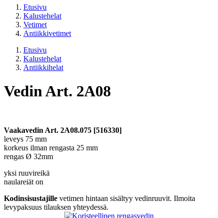
Etusivu
Kalustehelat
Vetimet
Antiikkivetimet
Etusivu
Kalustehelat
Antiikkihelat
Vedin Art. 2A08
Vaakavedin Art. 2A08.075 [516330]
leveys 75 mm
korkeus ilman rengasta 25 mm
rengas Ø 32mm
yksi ruuvireikä
naulareiät on
Kodinsisustajille
vetimen hintaan sisältyy vedinruuvit. Ilmoita
levypaksuus tilauksen yhteydessä.