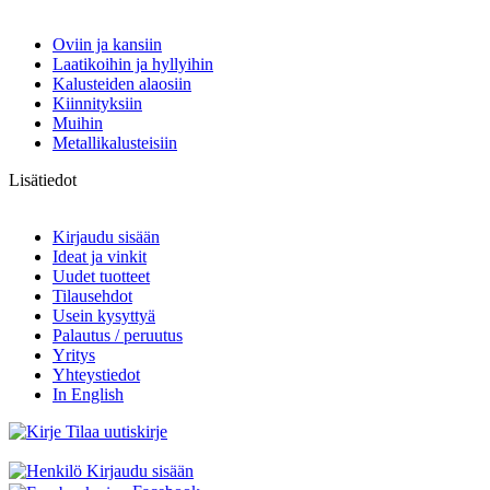
Oviin ja kansiin
Laatikoihin ja hyllyihin
Kalusteiden alaosiin
Kiinnityksiin
Muihin
Metallikalusteisiin
Lisätiedot
Kirjaudu sisään
Ideat ja vinkit
Uudet tuotteet
Tilausehdot
Usein kysyttyä
Palautus / peruutus
Yritys
Yhteystiedot
In English
Tilaa uutiskirje
Kirjaudu sisään