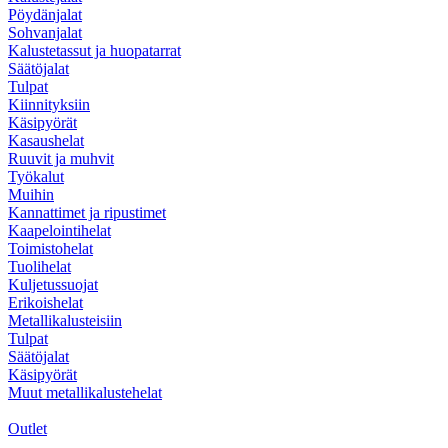
Pöydänjalat
Sohvanjalat
Kalustetassut ja huopatarrat
Säätöjalat
Tulpat
Kiinnityksiin
Käsipyörät
Kasaushelat
Ruuvit ja muhvit
Työkalut
Muihin
Kannattimet ja ripustimet
Kaapelointihelat
Toimistohelat
Tuolihelat
Kuljetussuojat
Erikoishelat
Metallikalusteisiin
Tulpat
Säätöjalat
Käsipyörät
Muut metallikalustehelat
Outlet