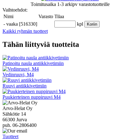
Toimitusaika
1-3 arkipv
varastotuotteille
Vaihtoehdot:
Nimi
Varasto
Tilaa
-
vaaka [516330]
kpl
Koriin
Kaikki ryhmän tuotteet
Tähän liittyviä tuotteita
Patinoitu naula antiikkivetimiin
Vedinruuvi, M4
Ruuvi antiikkivetimiin
Puukierteinen nuppiruuvi M4
Arvo-Helat Oy
Sähkötie 14
66300 Jurva
puh. 06-2806400
Tuotteet