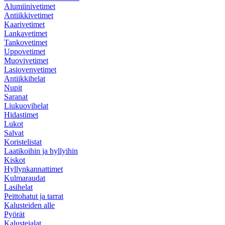
Alumiinivetimet
Antiikkivetimet
Kaarivetimet
Lankavetimet
Tankovetimet
Uppovetimet
Muovivetimet
Lasiovenvetimet
Antiikkihelat
Nupit
Saranat
Liukuovihelat
Hidastimet
Lukot
Salvat
Koristelistat
Laatikoihin ja hyllyihin
Kiskot
Hyllynkannattimet
Kulmaraudat
Lasihelat
Peittohatut ja tarrat
Kalusteiden alle
Pyörät
Kalustejalat