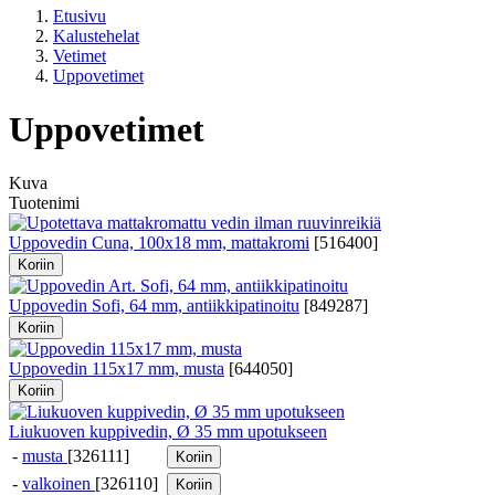
Etusivu
Kalustehelat
Vetimet
Uppovetimet
Uppovetimet
Kuva
Tuotenimi
Uppovedin Cuna, 100x18 mm, mattakromi
[
516400
]
Koriin
Uppovedin Sofi, 64 mm, antiikkipatinoitu
[
849287
]
Koriin
Uppovedin 115x17 mm, musta
[
644050
]
Koriin
Liukuoven kuppivedin, Ø 35 mm upotukseen
-
musta
[326111]
Koriin
-
valkoinen
[326110]
Koriin