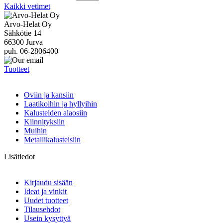
Kaikki vetimet
Arvo-Helat Oy
Sähkötie 14
66300 Jurva
puh. 06-2806400
Tuotteet
Oviin ja kansiin
Laatikoihin ja hyllyihin
Kalusteiden alaosiin
Kiinnityksiin
Muihin
Metallikalusteisiin
Lisätiedot
Kirjaudu sisään
Ideat ja vinkit
Uudet tuotteet
Tilausehdot
Usein kysyttyä