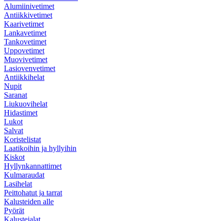
Alumiinivetimet
Antiikkivetimet
Kaarivetimet
Lankavetimet
Tankovetimet
Uppovetimet
Muovivetimet
Lasiovenvetimet
Antiikkihelat
Nupit
Saranat
Liukuovihelat
Hidastimet
Lukot
Salvat
Koristelistat
Laatikoihin ja hyllyihin
Kiskot
Hyllynkannattimet
Kulmaraudat
Lasihelat
Peittohatut ja tarrat
Kalusteiden alle
Pyörät
Kalustejalat