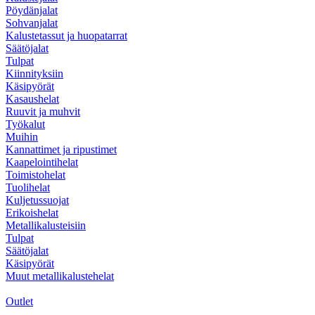
Pöydänjalat
Sohvanjalat
Kalustetassut ja huopatarrat
Säätöjalat
Tulpat
Kiinnityksiin
Käsipyörät
Kasaushelat
Ruuvit ja muhvit
Työkalut
Muihin
Kannattimet ja ripustimet
Kaapelointihelat
Toimistohelat
Tuolihelat
Kuljetussuojat
Erikoishelat
Metallikalusteisiin
Tulpat
Säätöjalat
Käsipyörät
Muut metallikalustehelat
Outlet