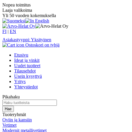
Nopea toimitus
Laaja valikoima
Yli 50 vuoden kokemuksella
FI
|
EN
Asiakastyyppi: Yksityinen
Ostoskori on tyhjä
Etusivu
Ideat ja vinkit
Uudet tuotteet
Tilausehdot
Usein kysyttyä
Yritys
Yhteystiedot
Pikahaku
Tuoteryhmät
Oviin ja kansiin
Vetimet
Modernit metallivetimet