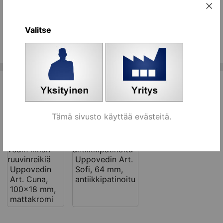
Uppovedin 115x17 mm, musta
kpl
[644050]
Koriin
Valitse
Kaikki ryhmän tuotteet
Tähän liittyviä tuotteita
Tämä sivusto käyttää evästeitä.
Uppovedin Art.
Uppovedin
Sofi, 64 mm,
Art. Cuna,
antiikkipatinoitu
100x18 mm,
mattakromi