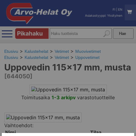
FI
|
EN
Asiakastyyppi: Yksityinen
Pikahaku
Etusivu
Kalustehelat
Vetimet
Muovivetimet
Etusivu
Kalustehelat
Vetimet
Uppovetimet
Uppovedin 115x17 mm, musta
[644050]
Toimitusaika
1-3 arkipv
varastotuotteille
Vaihtoehdot:
Nimi
Tilaa