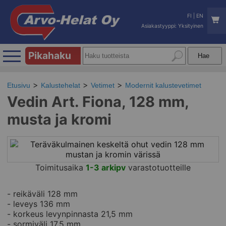
FI
|
EN
Asiakastyyppi: Yksityinen
Pikahaku
Etusivu
Kalustehelat
Vetimet
Modernit kalustevetimet
Vedin Art. Fiona, 128 mm,
musta ja kromi
Toimitusaika
1-3 arkipv
varastotuotteille
- reikäväli 128 mm
- leveys 136 mm
- korkeus levynpinnasta 21,5 mm
- sormiväli 17,5 mm