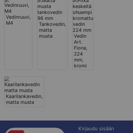
Vedinruuvi,
M4
Tankovedin,
matta
musta
Vedin
Art.
Fiona,
224
mm,
kromi
Kaarilankavedin,
matta musta
Kirjaudu sisään