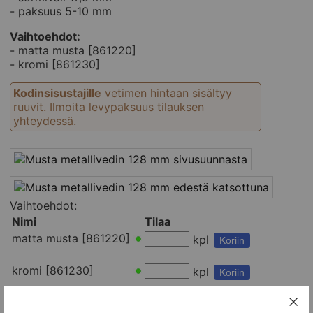
- paksuus 5-10 mm
Vaihtoehdot:
- matta musta [861220]
- kromi [861230]
Kodinsisustajille
vetimen hintaan sisältyy
ruuvit. Ilmoita levypaksuus tilauksen
yhteydessä.
Vaihtoehdot:
Nimi
Tilaa
matta musta [861220]
kpl
Koriin
kromi [861230]
kpl
Koriin