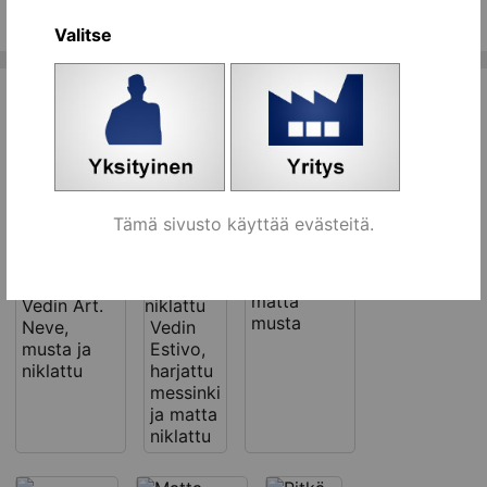
Kaikki ryhmän tuotteet
Valitse
Tähän liittyviä tuotteita
Tämä sivusto käyttää evästeitä.
8 mm
Lankavedin,
matta
Vedin Art.
musta
Neve,
Vedin
musta ja
Estivo,
niklattu
harjattu
messinki
ja matta
niklattu