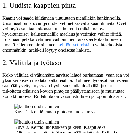
1. Uudista kaappien pinta
Kaapit voi saada kiiltämään uutuuttaan pienilläkin hankinnoilla.
Uusi maalipinta oviin ja uudet vetimet saavat aikaan ihmeitä! Ovet
voi myös vaihtaa kokonaan uusiin, mutta mikäli ne ovat
hyväkuntoiset, kalustemaalilla maalaus ja vetimien vaihto riittää.
Toisinaan pelkkä vetimien vaihtaminen raikastaa koko huoneen
ilmettä. Olemme kirjoittaneet
keittiön vetimistä
ja vaihtoehdoista
enemmänkin, artikkeli löytyy oheisesta linkistä.
2. Välitila ja työtaso
Koko välitilaa ei välttämättä tarvitse lähteä purkamaan, vaan sen voi
yksinkertaisesti maalata laattamaalilla. Kuluneet työtasot puolestaan
saa päällystettyä nykyään hyvin suositulla dc-fixillä, joka on
tarkoitettu erilaisten kovien pintojen päällystämiseen ja muistuttaa
kontaktimuovia. Rullahinta on varsin edullinen ja lopputulos siisti.
Kuva 1. Keittiö ennen pintojen uudistamista.
Kuva 2. Keittiö uudistuksen jälkeen. Kaapit sekä
välitila on maalattu, työtasot on päällystetty dc-fixillä ja