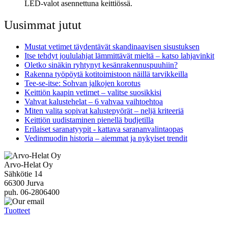
LED-valot asennettuna keittiössä.
Uusimmat jutut
Mustat vetimet täydentävät skandinaavisen sisustuksen
Itse tehdyt joululahjat lämmittävät mieltä – katso lahjavinkit
Oletko sinäkin ryhtynyt kesänrakennuspuuhiin?
Rakenna työpöytä kotitoimistoon näillä tarvikkeilla
Tee-se-itse: Sohvan jalkojen korotus
Keittiön kaapin vetimet – valitse suosikkisi
Vahvat kalustehelat – 6 vahvaa vaihtoehtoa
Miten valita sopivat kalustepyörät – neljä kriteeriä
Keittiön uudistaminen pienellä budjetilla
Erilaiset saranatyypit - kattava sarananvalintaopas
Vedinmuodin historia – aiemmat ja nykyiset trendit
Arvo-Helat Oy
Sähkötie 14
66300 Jurva
puh. 06-2806400
Tuotteet