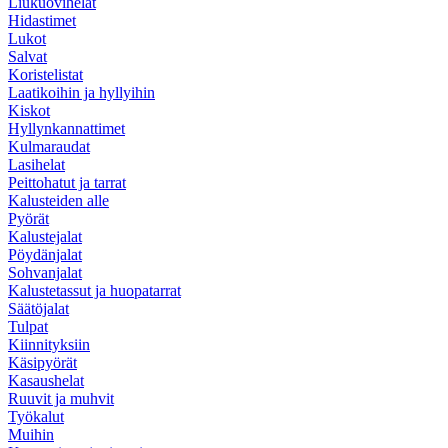
Liukuovihelat
Hidastimet
Lukot
Salvat
Koristelistat
Laatikoihin ja hyllyihin
Kiskot
Hyllynkannattimet
Kulmaraudat
Lasihelat
Peittohatut ja tarrat
Kalusteiden alle
Pyörät
Kalustejalat
Pöydänjalat
Sohvanjalat
Kalustetassut ja huopatarrat
Säätöjalat
Tulpat
Kiinnityksiin
Käsipyörät
Kasaushelat
Ruuvit ja muhvit
Työkalut
Muihin