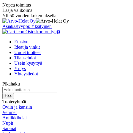
Nopea toimitus
Laaja valikoima
Yli 50 vuoden kokemuksella
Asiakastyyppi: Yksityinen
Ostoskori on tyhjä
Etusivu
Ideat ja vinkit
Uudet tuotteet
Tilausehdot
Usein kysyttyä
Yritys
Yhteystiedot
Pikahaku
Tuoteryhmät
Oviin ja kansiin
Vetimet
Antiikkihelat
Nupit
Saranat