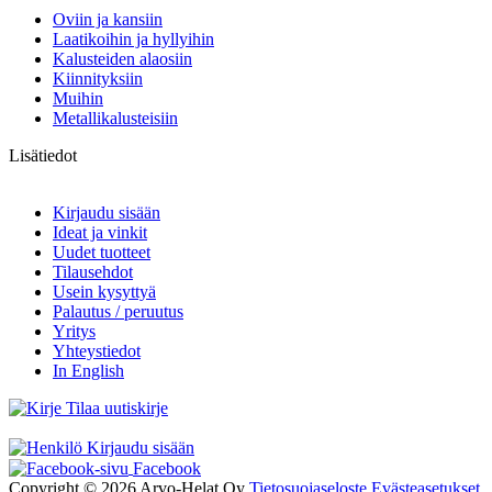
Oviin ja kansiin
Laatikoihin ja hyllyihin
Kalusteiden alaosiin
Kiinnityksiin
Muihin
Metallikalusteisiin
Lisätiedot
Kirjaudu sisään
Ideat ja vinkit
Uudet tuotteet
Tilausehdot
Usein kysyttyä
Palautus / peruutus
Yritys
Yhteystiedot
In English
Tilaa uutiskirje
Kirjaudu sisään
Facebook
Copyright © 2026 Arvo-Helat Oy
Tietosuojaseloste
Evästeasetukset