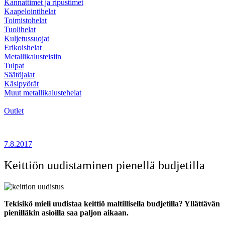
Kannattimet ja ripustimet
Kaapelointihelat
Toimistohelat
Tuolihelat
Kuljetussuojat
Erikoishelat
Metallikalusteisiin
Tulpat
Säätöjalat
Käsipyörät
Muut metallikalustehelat
Outlet
7.8.2017
Keittiön uudistaminen pienellä budjetilla
Tekisikö mieli uudistaa keittiö maltillisella budjetilla? Yllättävän
pienilläkin asioilla saa paljon aikaan.