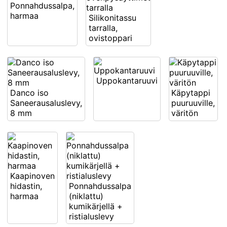
Ponnahdussalpa,
harmaa
Silikonitassu
tarralla,
ovistoppari
Uppokantaruuvi
Danco iso
Käpytappi
Saneerausaluslevy,
puuruuville,
8 mm
väritön
Kaapinoven
hidastin,
Ponnahdussalpa
harmaa
(niklattu)
kumikärjellä +
ristialuslevy