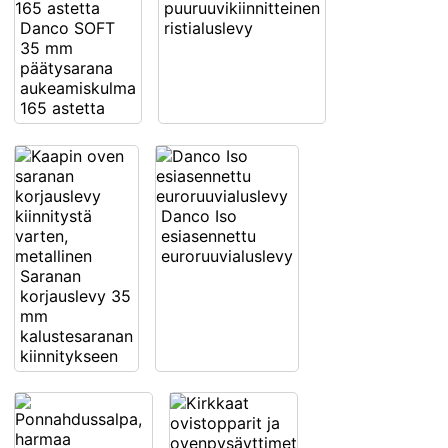
puuruuvikiinnitteinen
Danco SOFT
ristialuslevy
35 mm
päätysarana
aukeamiskulma
165 astetta
Danco Iso
esiasennettu
euroruuvialuslevy
Saranan
korjauslevy 35
mm
kalustesaranan
kiinnitykseen