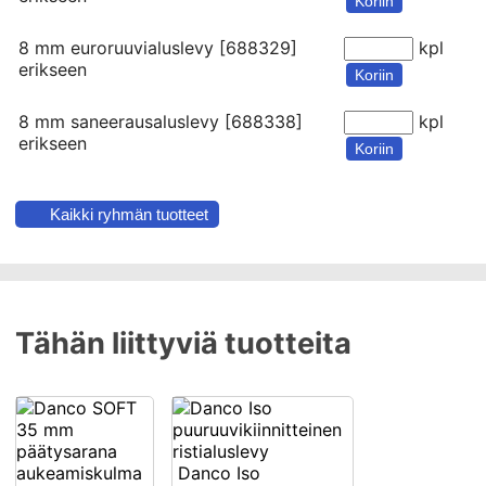
Koriin
8 mm euroruuvialuslevy [688329]
kpl
erikseen
Koriin
8 mm saneerausaluslevy [688338]
kpl
erikseen
Koriin
Kaikki ryhmän tuotteet
Tähän liittyviä tuotteita
Danco Iso