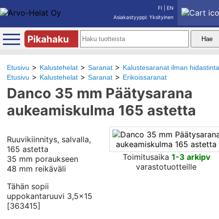
FI
|
EN
Asiakastyyppi: Yksityinen
Pikahaku
Etusivu
Kalustehelat
Saranat
Kalustesaranat ilman hidastint
Etusivu
Kalustehelat
Saranat
Erikoissaranat
Danco 35 mm Päätysarana
aukeamiskulma 165 astetta
Ruuvikiinnitys, salvalla,
165 astetta
Toimitusaika
1-3 arkipv
35 mm poraukseen
varastotuotteille
48 mm reikäväli
Tähän sopii
uppokantaruuvi 3,5x15
[363415]