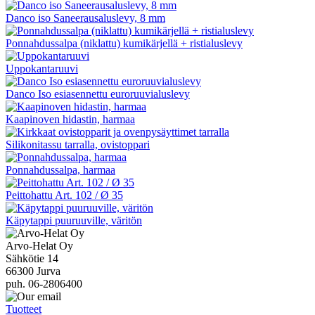
Danco iso Saneerausaluslevy, 8 mm
Ponnahdussalpa (niklattu) kumikärjellä + ristialuslevy
Uppokantaruuvi
Danco Iso esiasennettu euroruuvialuslevy
Kaapinoven hidastin, harmaa
Silikonitassu tarralla, ovistoppari
Ponnahdussalpa, harmaa
Peittohattu Art. 102 / Ø 35
Käpytappi puuruuville, väritön
Arvo-Helat Oy
Sähkötie 14
66300 Jurva
puh. 06-2806400
Tuotteet