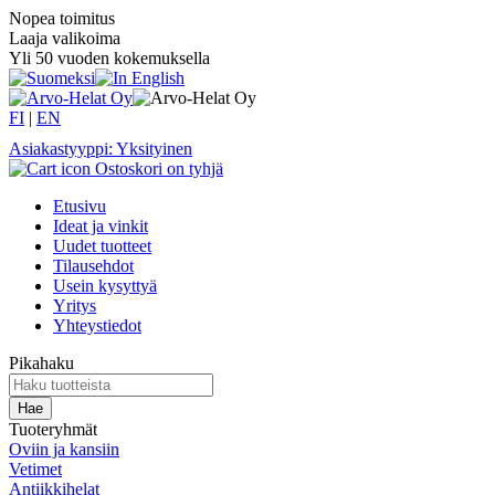
Nopea toimitus
Laaja valikoima
Yli 50 vuoden kokemuksella
FI
|
EN
Asiakastyyppi: Yksityinen
Ostoskori on tyhjä
Etusivu
Ideat ja vinkit
Uudet tuotteet
Tilausehdot
Usein kysyttyä
Yritys
Yhteystiedot
Pikahaku
Tuoteryhmät
Oviin ja kansiin
Vetimet
Antiikkihelat