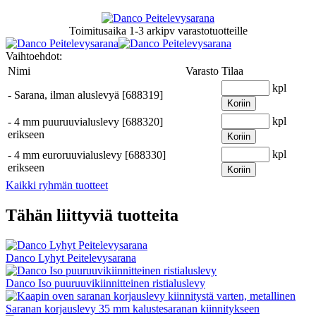
Toimitusaika
1-3 arkipv
varastotuotteille
Vaihtoehdot:
Nimi
Varasto
Tilaa
kpl
-
Sarana, ilman aluslevyä [688319]
Koriin
kpl
-
4 mm puuruuvialuslevy [688320]
erikseen
Koriin
kpl
-
4 mm euroruuvialuslevy [688330]
erikseen
Koriin
Kaikki ryhmän tuotteet
Tähän liittyviä tuotteita
Danco Lyhyt Peitelevysarana
Danco Iso puuruuvikiinnitteinen ristialuslevy
Saranan korjauslevy 35 mm kalustesaranan kiinnitykseen