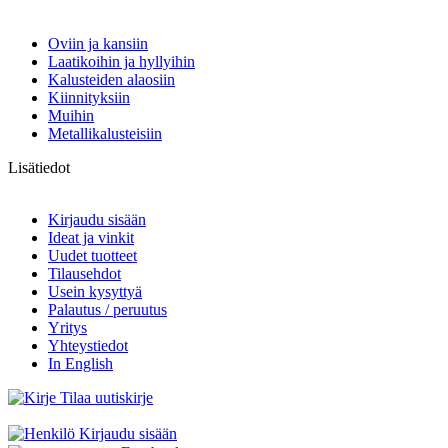
Oviin ja kansiin
Laatikoihin ja hyllyihin
Kalusteiden alaosiin
Kiinnityksiin
Muihin
Metallikalusteisiin
Lisätiedot
Kirjaudu sisään
Ideat ja vinkit
Uudet tuotteet
Tilausehdot
Usein kysyttyä
Palautus / peruutus
Yritys
Yhteystiedot
In English
Tilaa uutiskirje
Kirjaudu sisään