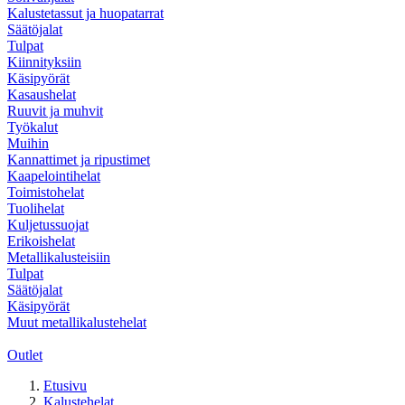
Kalustetassut ja huopatarrat
Säätöjalat
Tulpat
Kiinnityksiin
Käsipyörät
Kasaushelat
Ruuvit ja muhvit
Työkalut
Muihin
Kannattimet ja ripustimet
Kaapelointihelat
Toimistohelat
Tuolihelat
Kuljetussuojat
Erikoishelat
Metallikalusteisiin
Tulpat
Säätöjalat
Käsipyörät
Muut metallikalustehelat
Outlet
Etusivu
Kalustehelat