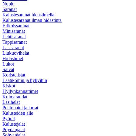
Nupit
Saranat
Kalustesaranat hidastimella
Kalustesaranat ilman hidastinta
Erikoissaranat
Minisaranat
Lehtisaranat
Tappisaranat
Lasisaranat
Liukuovihelat
Hidastimet
Lukot
Salvat
Koristelistat
Laatikoihin ja hyllyihin
Kiskot
Hyllynkannattimet
Kulmaraudat
Lasihelat
Peittohatut ja tarrat
Kalusteiden alle
Pyörät
Kalustejalat
Pöydänjalat
Sohvanjalat